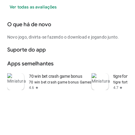
Ver todas as avaliações
O que há de novo
Novo jogo, divirta-se fazendo o download e jogando junto.
Suporte do app
Apps semelhantes
70 win bet crash game bonus
tigre fortun
70 win bet crash game bonus Games
tigre fortun
4.6 ★
4.7 ★