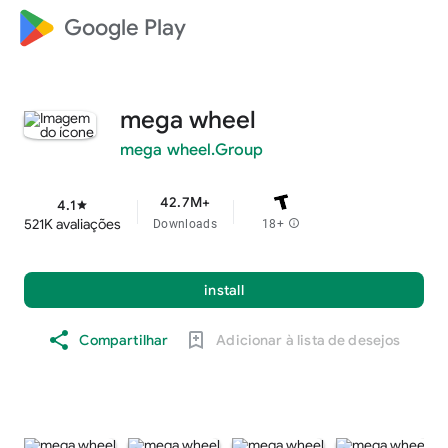
Google Play
mega wheel
mega wheel.Group
42.7M+
4.1
star
521K avaliações
Downloads
18+
info
install
Compartilhar
Adicionar à lista de desejos