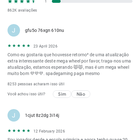
1
862K avaliações
J
gfu5o 76xgn 610nu
23 April 2026
Como eu gostaria que houvesse retorno³ de uma atualização
extra interessante deste mega wheel por favor, traga-nos uma
atualização, estamos esperando 😾😾, mas é um mega wheel
muito bom 💜💜💜.
spadegaming paga mesmo
8253 pessoas acharam isso útil
Sim
Não
Você achou isso útil?
J
1cjut 8z2dg 3i14j
12 February 2026
Sou jogador desde a escola primária e agora tenho quase 20