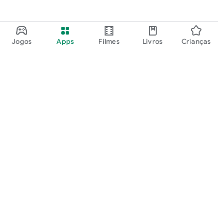
Jogos
Apps
Filmes
Livros
Crianças
Google Play
Play Pass
Play Points
Vales-presente
Resgatar
Política de reembolso