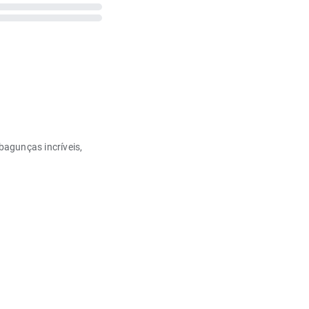
bagunças incríveis,