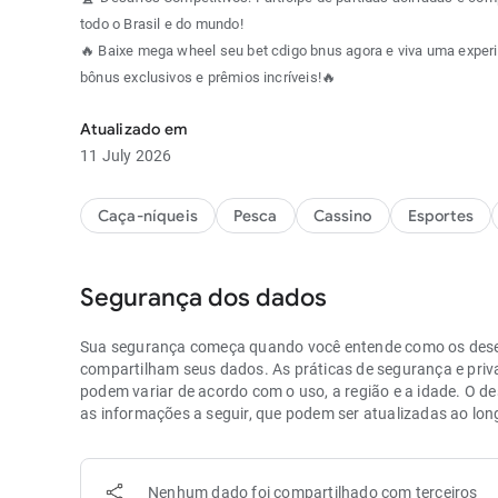
todo o Brasil e do mundo!
🔥 Baixe mega wheel seu bet cdigo bnus agora e viva uma exper
bônus exclusivos e prêmios incríveis!🔥
Atualizado em
11 July 2026
Caça-níqueis
Pesca
Cassino
Esportes
Segurança dos dados
Sua segurança começa quando você entende como os dese
compartilham seus dados. As práticas de segurança e pri
podem variar de acordo com o uso, a região e a idade. O d
as informações a seguir, que podem ser atualizadas ao lo
Nenhum dado foi compartilhado com terceiros