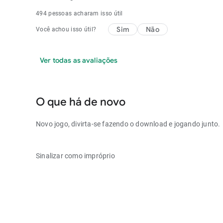
494 pessoas acharam isso útil
Sim
Não
Você achou isso útil?
Ver todas as avaliações
O que há de novo
Novo jogo, divirta-se fazendo o download e jogando junto.
Sinalizar como impróprio