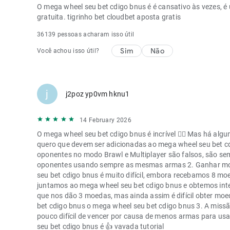
O mega wheel seu bet cdigo bnus é é cansativo às vezes, é
gratuita.
tigrinho bet cloudbet aposta gratis
36139 pessoas acharam isso útil
Sim
Não
Você achou isso útil?
j
j2poz yp0vm hknu1
14 February 2026
O mega wheel seu bet cdigo bnus é incrível 👍🏻 Mas há alg
quero que devem ser adicionadas ao mega wheel seu bet c
oponentes no modo Brawl e Multiplayer são falsos, são s
oponentes usando sempre as mesmas armas 2. Ganhar m
seu bet cdigo bnus é muito difícil, embora recebamos 8 mo
juntamos ao mega wheel seu bet cdigo bnus e obtemos int
que nos dão 3 moedas, mas ainda assim é difícil obter mo
bet cdigo bnus o mega wheel seu bet cdigo bnus 3. A miss
pouco difícil de vencer por causa de menos armas para us
seu bet cdigo bnus é 👍
vavada tutorial