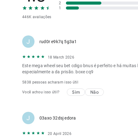
2
1
446K avaliações
J
rud0r e9k7q 5g3a1
18 March 2026
Este mega wheel seu bet cdigo bnus é perfeito e há muitas 
especialmente a da prisão.
boxe cq9
5838 pessoas acharam isso útil
Sim
Não
Você achou isso útil?
J
03axo 32dsj edora
20 April 2026