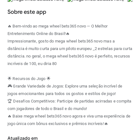
Sobre este app
🔥 Bem-vindo ao mega wheel bets365 novo — O Melhor
Entretenimento Online do Brasil!🔥
Impressionante, gosto do mega wheel bets365 novo mas a
distância é muito curta para um piloto europeu _2 estrelas para curta
distância. no geral, o mega wheel bets365 novo é perfeito, recursos
incríveis de 100, eu diria 80
🌟 Recursos do Jogo 🌟
🎮 Grande Variedade de Jogos: Explore uma seleção incrível de
jogos emocionantes para todos os gostos e estilos de jogo!
🏆 Desafios Competitivos: Participe de partidas acirradas e compita
com jogadores de todo o Brasil e do mundo!
🔥 Baixe mega wheel bets365 novo agora e viva uma experiência de
jogo única com bônus exclusivos e prêmios incríveis!🔥
Atualizado em