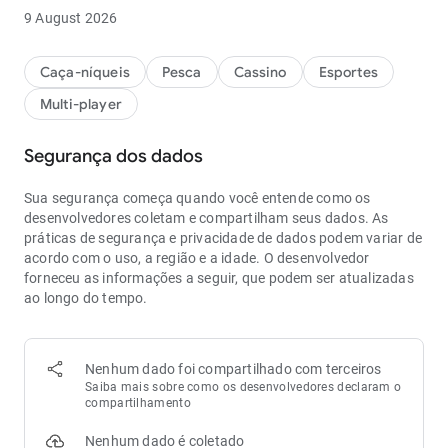
9 August 2026
Caça-níqueis
Pesca
Cassino
Esportes
Multi-player
Segurança dos dados
Sua segurança começa quando você entende como os
desenvolvedores coletam e compartilham seus dados. As
práticas de segurança e privacidade de dados podem variar de
acordo com o uso, a região e a idade. O desenvolvedor
forneceu as informações a seguir, que podem ser atualizadas
ao longo do tempo.
Nenhum dado foi compartilhado com terceiros
Saiba mais sobre como os desenvolvedores declaram o
compartilhamento
Nenhum dado é coletado