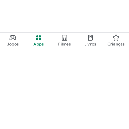
Jogos
Apps
Filmes
Livros
Crianças
Google Play
Play Pass
Play Points
Vales-presente
Resgatar