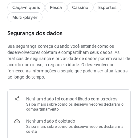
Caça-níqueis
Pesca
Cassino
Esportes
Multi-player
Segurança dos dados
Sua segurança começa quando você entende como os
desenvolvedores coletam e compartilham seus dados. As
práticas de segurança e privacidade de dados podem variar de
acordo com o uso, a região e a idade. O desenvolvedor
forneceu as informações a seguir, que podem ser atualizadas
ao longo do tempo.
Nenhum dado foi compartilhado com terceiros
Saiba mais sobre como os desenvolvedores declaram o
compartilhamento
Nenhum dado é coletado
Saiba mais sobre como os desenvolvedores declaram a
coleta