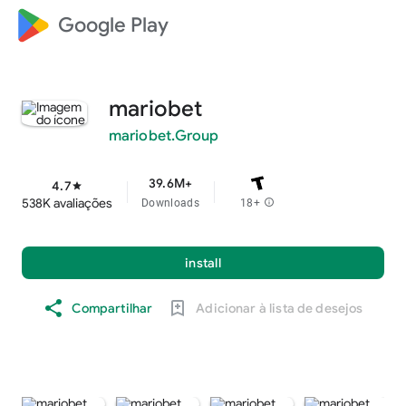
Google Play
mariobet
mariobet.Group
39.6M+
4.7
star
538K avaliações
Downloads
18+
info
install
Compartilhar
Adicionar à lista de desejos