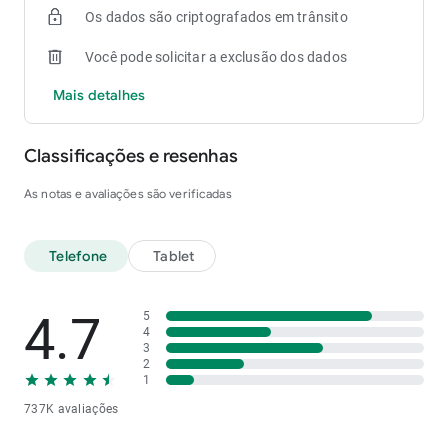
Os dados são criptografados em trânsito
Você pode solicitar a exclusão dos dados
Mais detalhes
Classificações e resenhas
As notas e avaliações são verificadas
Telefone
Tablet
4.7
5
4
3
2
1
737K avaliações