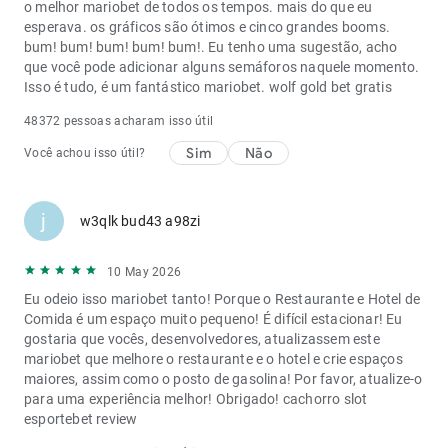
o melhor mariobet de todos os tempos. mais do que eu
esperava. os gráficos são ótimos e cinco grandes booms.
bum! bum! bum! bum! bum!. Eu tenho uma sugestão, acho
que você pode adicionar alguns semáforos naquele momento.
Isso é tudo, é um fantástico mariobet.
wolf gold bet gratis
48372 pessoas acharam isso útil
Sim
Não
Você achou isso útil?
j
w3qlk bud43 a98zi
10 May 2026
Eu odeio isso mariobet tanto! Porque o Restaurante e Hotel de
Comida é um espaço muito pequeno! É difícil estacionar! Eu
gostaria que vocês, desenvolvedores, atualizassem este
mariobet que melhore o restaurante e o hotel e crie espaços
maiores, assim como o posto de gasolina! Por favor, atualize-o
para uma experiência melhor! Obrigado!
cachorro slot
esportebet review