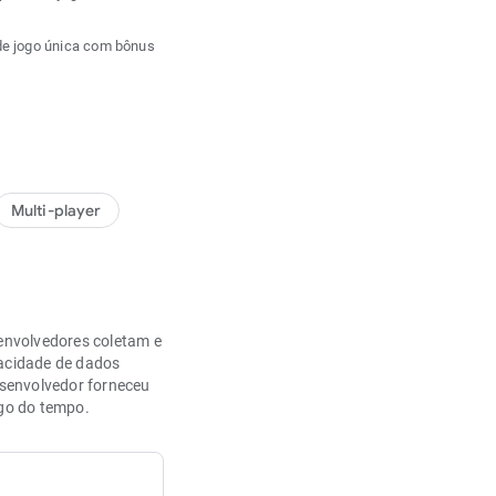
 de jogo única com bônus
Multi-player
nvolvedores coletam e
vacidade de dados
esenvolvedor forneceu
ngo do tempo.