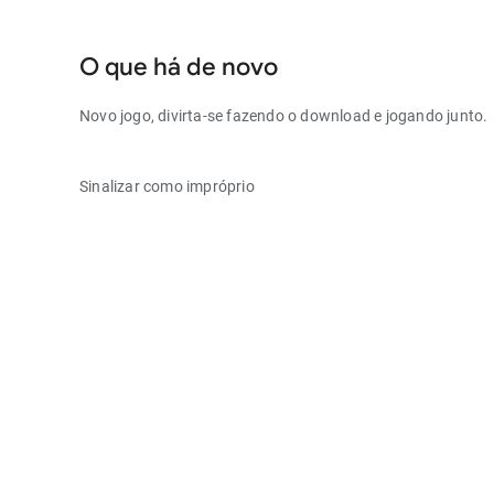
O que há de novo
Novo jogo, divirta-se fazendo o download e jogando junto.
Sinalizar como impróprio