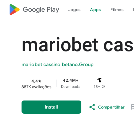
Google Play
Jogos
Apps
Filmes
mariobet cas
mariobet cassino betano.Group
42.4M+
4.4
star
887K avaliações
Downloads
18+
info
install
Compartilhar