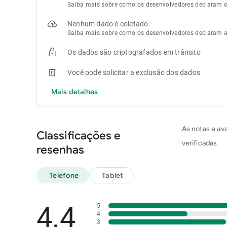
Saiba mais sobre como os desenvolvedores declaram 
Nenhum dado é coletado
Saiba mais sobre como os desenvolvedores declaram a
Os dados são criptografados em trânsito
Você pode solicitar a exclusão dos dados
Mais detalhes
As notas e av
Classificações e
verificadas
resenhas
Telefone
Tablet
4.4
5
4
3