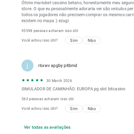
Ótimo mariobet cassino betano, honestamente meu segund
store. O que eu pessoalmente adoraria ver são veículos per
todos os jogadores não precisem comprar os mesmos carro
existem no mapa :)
ezugi
95598 pessoas acharam isso útil
Sim
Não
Você achou isso útil?
j
r6xwv apgby p8bmd
30 March 2026
SIMULADOR DE CAMINHÃO: EUROPA
pg slot bitcasino
563 pessoas acharam isso útil
Sim
Não
Você achou isso útil?
Ver todas as avaliações