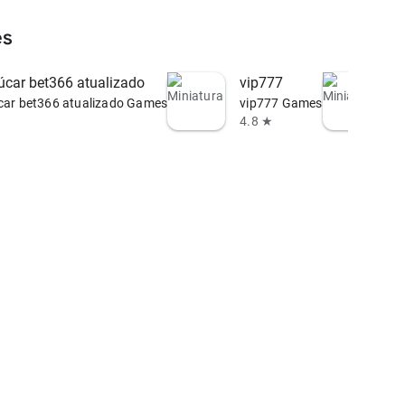
es
úcar bet366 atualizado
vip777
j
úcar bet366 atualizado Games
vip777 Games
j
4.8 ★
4