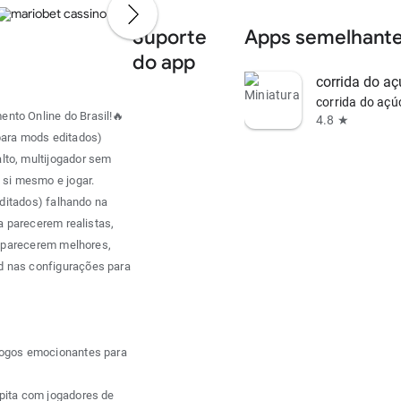
Suporte
Apps semelhant
do app
corrida do aç
corrida do aç
nto Online do Brasil!🔥
4.8 ★
para mods editados)
lto, multijogador sem
 si mesmo e jogar.
editados) falhando na
ra parecerem realistas,
es parecerem melhores,
d nas configurações para
 jogos emocionantes para
mpita com jogadores de