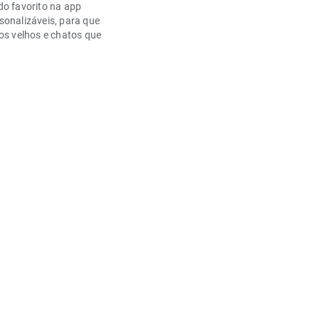
o favorito na app
sonalizáveis, para que
s velhos e chatos que