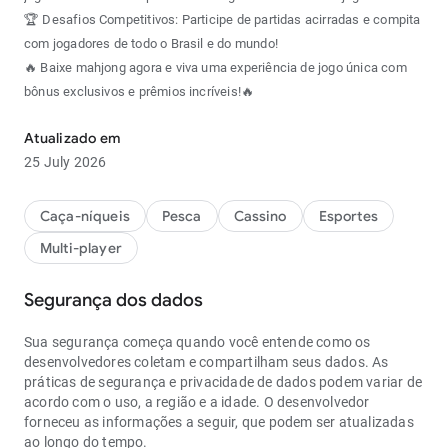
🏆 Desafios Competitivos: Participe de partidas acirradas e compita
com jogadores de todo o Brasil e do mundo!
🔥 Baixe mahjong agora e viva uma experiência de jogo única com
bônus exclusivos e prêmios incríveis!🔥
Atualizado em
25 July 2026
Caça-níqueis
Pesca
Cassino
Esportes
Multi-player
Segurança dos dados
Sua segurança começa quando você entende como os
desenvolvedores coletam e compartilham seus dados. As
práticas de segurança e privacidade de dados podem variar de
acordo com o uso, a região e a idade. O desenvolvedor
forneceu as informações a seguir, que podem ser atualizadas
ao longo do tempo.