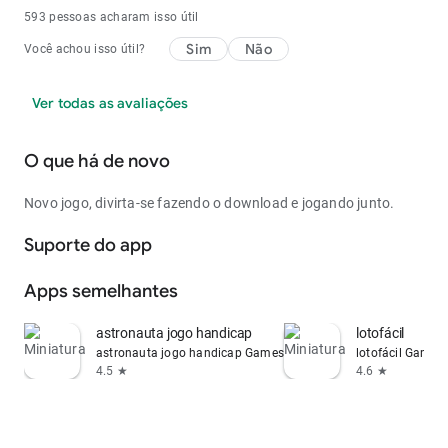
593 pessoas acharam isso útil
Sim
Não
Você achou isso útil?
Ver todas as avaliações
O que há de novo
Novo jogo, divirta-se fazendo o download e jogando junto.
Suporte do app
Apps semelhantes
astronauta jogo handicap
lotofácil
astronauta jogo handicap Games
lotofácil Games
4.5 ★
4.6 ★