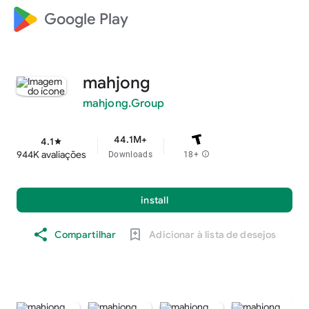
Google Play
mahjong
mahjong.Group
44.1M+
4.1
star
944K avaliações
Downloads
18+
info
install
Compartilhar
Adicionar à lista de desejos