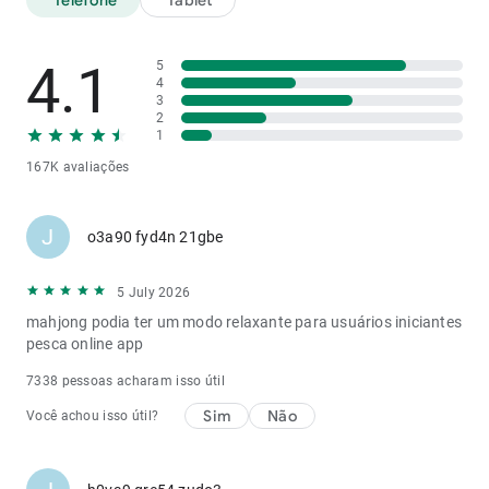
Telefone
Tablet
4.1
5
4
3
2
1
167K avaliações
J
o3a90 fyd4n 21gbe
5 July 2026
mahjong podia ter um modo relaxante para usuários iniciantes
pesca online app
7338 pessoas acharam isso útil
Sim
Não
Você achou isso útil?