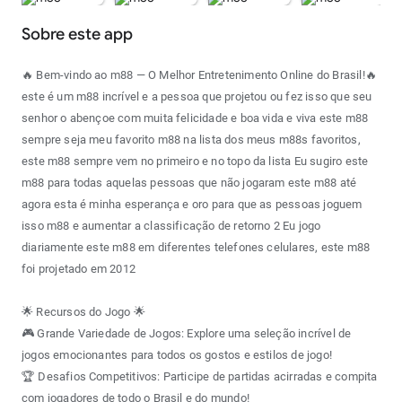
Sobre este app
🔥 Bem-vindo ao m88 — O Melhor Entretenimento Online do Brasil!🔥
este é um m88 incrível e a pessoa que projetou ou fez isso que seu
senhor o abençoe com muita felicidade e boa vida e viva este m88
sempre seja meu favorito m88 na lista dos meus m88s favoritos,
este m88 sempre vem no primeiro e no topo da lista Eu sugiro este
m88 para todas aquelas pessoas que não jogaram este m88 até
agora esta é minha esperança e oro para que as pessoas joguem
isso m88 e aumentar a classificação de retorno 2 Eu jogo
diariamente este m88 em diferentes telefones celulares, este m88
foi projetado em 2012
🌟 Recursos do Jogo 🌟
🎮 Grande Variedade de Jogos: Explore uma seleção incrível de
jogos emocionantes para todos os gostos e estilos de jogo!
🏆 Desafios Competitivos: Participe de partidas acirradas e compita
com jogadores de todo o Brasil e do mundo!