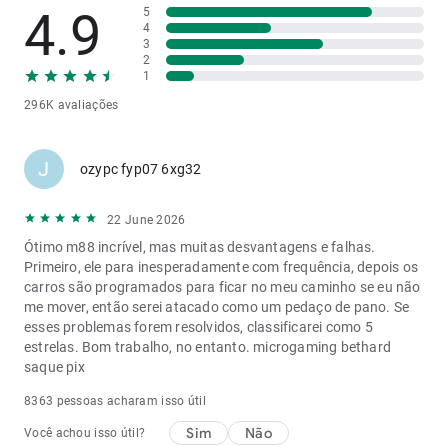
4.9
5
4
3
2
1
296K avaliações
J
ozypc fyp07 6xg32
22 June 2026
Ótimo m88 incrível, mas muitas desvantagens e falhas.
Primeiro, ele para inesperadamente com frequência, depois os
carros são programados para ficar no meu caminho se eu não
me mover, então serei atacado como um pedaço de pano. Se
esses problemas forem resolvidos, classificarei como 5
estrelas. Bom trabalho, no entanto.
microgaming bethard
saque pix
8363 pessoas acharam isso útil
Sim
Não
Você achou isso útil?