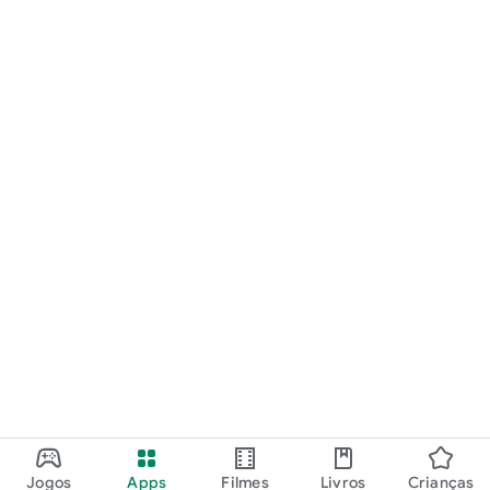
Jogos
Apps
Filmes
Livros
Crianças