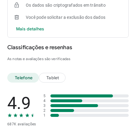
Os dados são criptografados em trânsito
Você pode solicitar a exclusão dos dados
Mais detalhes
Classificações e resenhas
As notas e avaliações são verificadas
Telefone
Tablet
4.9
5
4
3
2
1
687K avaliações