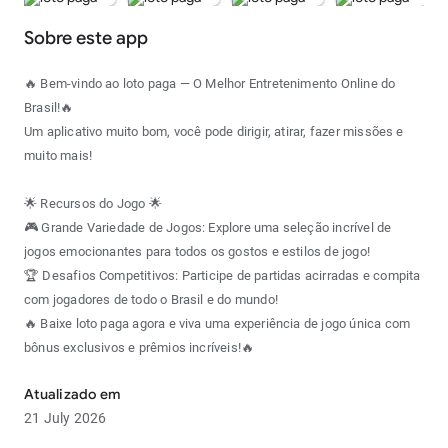
Sobre este app
🔥 Bem-vindo ao loto paga — O Melhor Entretenimento Online do
Brasil!🔥
Um aplicativo muito bom, você pode dirigir, atirar, fazer missões e
muito mais!
🌟 Recursos do Jogo 🌟
🎮 Grande Variedade de Jogos: Explore uma seleção incrível de
jogos emocionantes para todos os gostos e estilos de jogo!
🏆 Desafios Competitivos: Participe de partidas acirradas e compita
com jogadores de todo o Brasil e do mundo!
🔥 Baixe loto paga agora e viva uma experiência de jogo única com
bônus exclusivos e prêmios incríveis!🔥
Atualizado em
21 July 2026