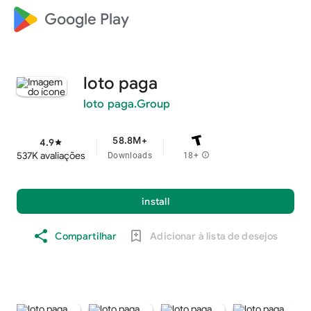
Google Play
loto paga
loto paga.Group
58.8M+
4.9
star
537K avaliações
Downloads
18+
info
install
Compartilhar
Adicionar à lista de desejos