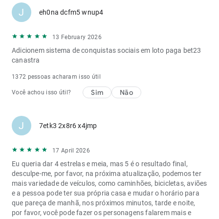
J
eh0na dcfm5 wnup4
13 February 2026
Adicionem sistema de conquistas sociais em loto paga
bet23
canastra
1372 pessoas acharam isso útil
Sim
Não
Você achou isso útil?
J
7etk3 2x8r6 x4jmp
17 April 2026
Eu queria dar 4 estrelas e meia, mas 5 é o resultado final,
desculpe-me, por favor, na próxima atualização, podemos ter
mais variedade de veículos, como caminhões, bicicletas, aviões
e a pessoa pode ter sua própria casa e mudar o horário para
que pareça de manhã, nos próximos minutos, tarde e noite,
por favor, você pode fazer os personagens falarem mais e