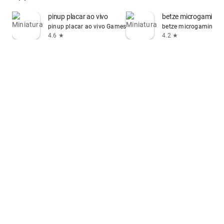
pinup placar ao vivo
betze microgaming 
pinup placar ao vivo Games
betze microgaming v
4.6 ★
4.2 ★