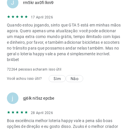
J
rm5kr ax0fi lkni9
17 April 2026
Quando estou jogando, sinto que GTA 5 está em minhas mãos
agora. Quero apenas uma atualização: você pode adicionar
um mapa extra como mundo grátis, tempo ilimitado com lojas
e dinheiro, por favor, e também adicionar bicicletas e scooters
no trânsito para que possamos andar nelas também. Mas no
geral o loteria happy vale a pena é simplesmente incrível.
br4bet
72264 pessoas acharam isso útil
Sim
Não
Você achou isso útil?
j
gj6lk ni5sz epcbe
28 April 2026
Boa excelência melhor loteria happy vale a pena são boas
opções de direção e eu gosto disso. Zuuks é o melhor criador