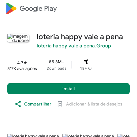
Google Play
loteria happy vale a pena
loteria happy vale a pena.Group
85.3M+
4.7
star
517K avaliações
Downloads
18+
info
install
Compartilhar
Adicionar à lista de desejos