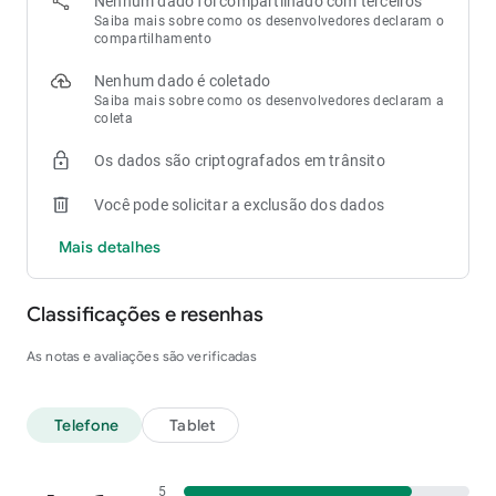
Nenhum dado foi compartilhado com terceiros
Saiba mais sobre como os desenvolvedores declaram o
compartilhamento
Nenhum dado é coletado
Saiba mais sobre como os desenvolvedores declaram a
coleta
Os dados são criptografados em trânsito
Você pode solicitar a exclusão dos dados
Mais detalhes
Classificações e resenhas
As notas e avaliações são verificadas
Telefone
Tablet
5