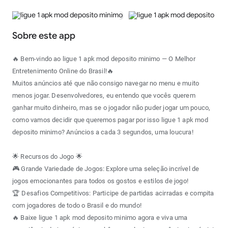
Sobre este app
🔥 Bem-vindo ao ligue 1 apk mod deposito minimo — O Melhor
Entretenimento Online do Brasil!🔥
Muitos anúncios até que não consigo navegar no menu e muito
menos jogar. Desenvolvedores, eu entendo que vocês querem
ganhar muito dinheiro, mas se o jogador não puder jogar um pouco,
como vamos decidir que queremos pagar por isso ligue 1 apk mod
deposito minimo? Anúncios a cada 3 segundos, uma loucura!
🌟 Recursos do Jogo 🌟
🎮 Grande Variedade de Jogos: Explore uma seleção incrível de
jogos emocionantes para todos os gostos e estilos de jogo!
🏆 Desafios Competitivos: Participe de partidas acirradas e compita
com jogadores de todo o Brasil e do mundo!
🔥 Baixe ligue 1 apk mod deposito minimo agora e viva uma