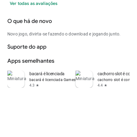
Ver todas as avaliações
O que há de novo
Novo jogo, divirta-se fazendo o download e jogando junto.
Suporte do app
Apps semelhantes
bacará é licenciada
cachorro slot é confi
bacará é licenciada Games
cachorro slot é confiá
4.3 ★
4.4 ★