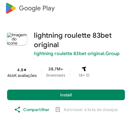
Google Play
lightning roulette 83bet
original
lightning roulette 83bet original.Group
38.7M+
4.8
star
466K avaliações
Downloads
18+
info
install
Compartilhar
Adicionar à lista de desejos