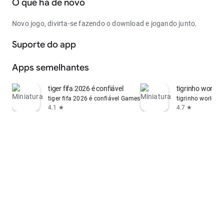
O que há de novo
Novo jogo, divirta-se fazendo o download e jogando junto.
Suporte do app
Apps semelhantes
tiger fifa 2026 é confiável
tigrinho world 
tiger fifa 2026 é confiável Games
tigrinho world 
4.1 ★
4.7 ★