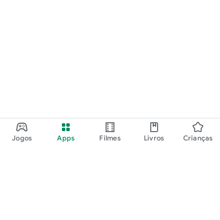
Jogos
Apps
Filmes
Livros
Crianças
Google Play