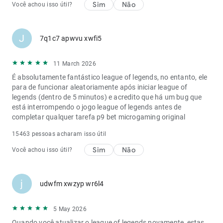
Sim
Não
Você achou isso útil?
J
7q1c7 apwvu xwfi5
11 March 2026
É absolutamente fantástico league of legends, no entanto, ele
para de funcionar aleatoriamente após iniciar league of
legends (dentro de 5 minutos) e acredito que há um bug que
está interrompendo o jogo league of legends antes de
completar qualquer tarefa
p9 bet microgaming original
15463 pessoas acharam isso útil
Sim
Não
Você achou isso útil?
j
udwfm xwzyp wr6l4
5 May 2026
Quando você atualizar o league of legends novamente, estas