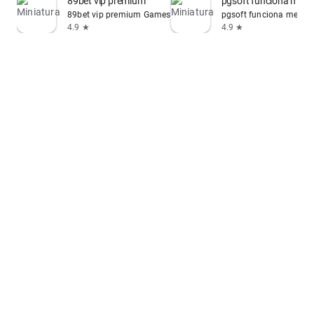
89bet vip premium
pgsoft funciona mes
89bet vip premium Games
pgsoft funciona mesm
4.9 ★
4.9 ★