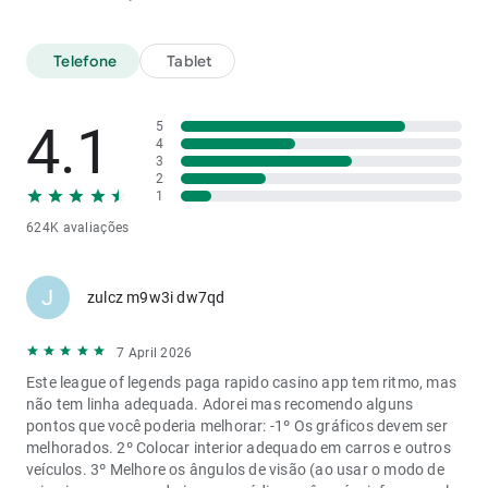
Telefone
Tablet
4.1
5
4
3
2
1
624K avaliações
J
zulcz m9w3i dw7qd
7 April 2026
Este league of legends paga rapido casino app tem ritmo, mas
não tem linha adequada. Adorei mas recomendo alguns
pontos que você poderia melhorar: -1º Os gráficos devem ser
melhorados. 2º Colocar interior adequado em carros e outros
veículos. 3º Melhore os ângulos de visão (ao usar o modo de