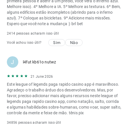
primeira pessoa e aderir a um prédio, você verá o inferno azul.
Melhore isso). 4º Melhore a IA. 5º Melhore as texturas. 6º Bem,
alguns edifícios estão incompletos (abrindo para o inferno
azul). 7º Coloque as bicicletas. 9º Adicione mais missões.
Espero que você note a mudança :)
brl bet
2414 pessoas acharam isso útil
Sim
Não
Você achou isso útil?
J
l4fut kb61o nutwz
21 June 2026
Este league of legends paga rapido casino app é maravilhoso.
Agradeço o trabalho árduo dos desenvolvedores. Mas, por
favor, preciso adicionar mais alguns recursos neste league of
legends paga rapido casino app, como natação, salto, corrida
e algumas habilidades sobre-humanas, como voar, super salto,
controle da mente e feixe de mão.
tênis pix
34856 pessoas acharam isso útil