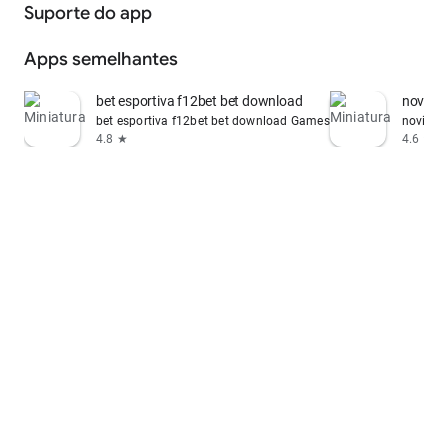
Suporte do app
Apps semelhantes
bet esportiva f12bet bet download
novibet
bet esportiva f12bet bet download Games
novibet
4.8 ★
4.6 ★