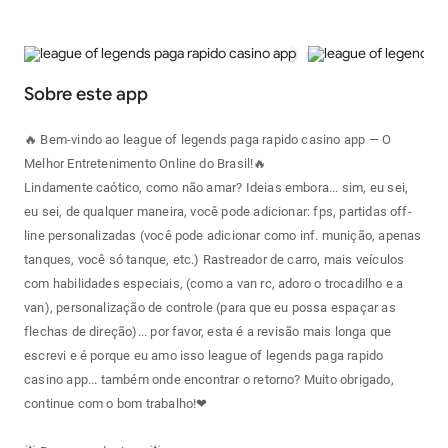
Sobre este app
🔥 Bem-vindo ao league of legends paga rapido casino app — O
Melhor Entretenimento Online do Brasil!🔥
Lindamente caótico, como não amar? Ideias embora... sim, eu sei,
eu sei, de qualquer maneira, você pode adicionar: fps, partidas off-
line personalizadas (você pode adicionar como inf. munição, apenas
tanques, você só tanque, etc.) Rastreador de carro, mais veículos
com habilidades especiais, (como a van rc, adoro o trocadilho e a
van), personalização de controle (para que eu possa espaçar as
flechas de direção)... por favor, esta é a revisão mais longa que
escrevi e é porque eu amo isso league of legends paga rapido
casino app... também onde encontrar o retorno? Muito obrigado,
continue com o bom trabalho!❤