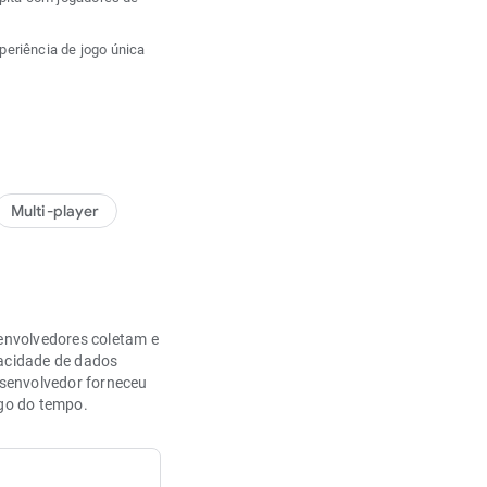
periência de jogo única
Multi-player
nvolvedores coletam e
vacidade de dados
esenvolvedor forneceu
ngo do tempo.