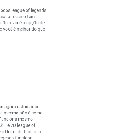
modos league of legends
unciona mesmo tem
 dão a você a opção de
ão você é melhor do que
mo agora estou aqui
iona mesmo não é como
s funciona mesmo
 1 é 2D league of
 of legends funciona
legends funciona