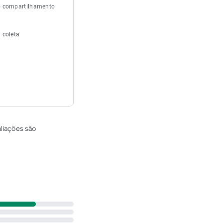
o compartilhamento
 coleta
aliações são