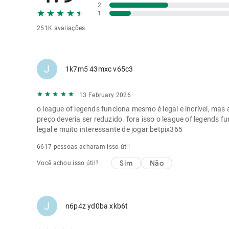
2
1
251K avaliações
J
1k7m5 43mxc v65c3
13 February 2026
o league of legends funciona mesmo é legal e incrível, mas
preço deveria ser reduzido. fora isso o league of legends 
legal e muito interessante de jogar
betpix365
6617 pessoas acharam isso útil
Sim
Não
Você achou isso útil?
J
n6p4z yd0ba xkb6t