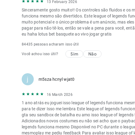
13 February 2026
Sinceramente gosto muito!! Os controles são fluidos e os 
funciona mesmo são divertidos. Este league of legends f
muito potencial e o único problema é um anúncio, mas eles
pagar para não tê-los, então se vale a pena para você, ent
eu haha
lotus bet basquete ao vivo jogar gratis
84435 pessoas acharam isso útil
Sim
Não
Você achou isso útil?
j
m5sza hcnyl wjat0
16 March 2026
1 ano atrás eu joguei isso league of legends funciona mes
para te dizer Isso me lembra Este league of legends func
gta seu sandbox de batalha eu amo isso league of legend
Adicionados novos costumes eu não sei acho que o payback
legends funciona mesmo Disponível no PC durante o league
mesmoplay me pediu feedback Para avaliar isso league of 