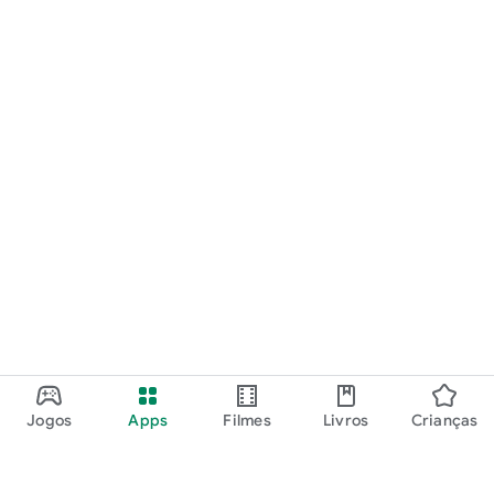
Jogos
Apps
Filmes
Livros
Crianças