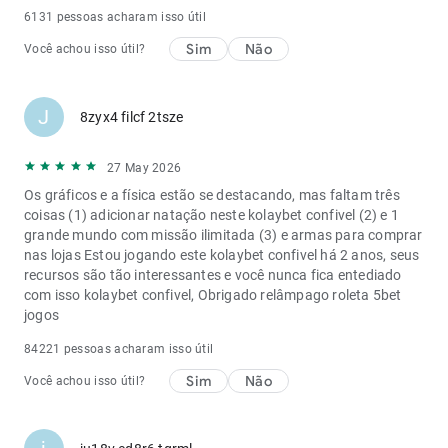
6131 pessoas acharam isso útil
Sim
Não
Você achou isso útil?
J
8zyx4 filcf 2tsze
27 May 2026
Os gráficos e a física estão se destacando, mas faltam três
coisas (1) adicionar natação neste kolaybet confivel (2) e 1
grande mundo com missão ilimitada (3) e armas para comprar
nas lojas Estou jogando este kolaybet confivel há 2 anos, seus
recursos são tão interessantes e você nunca fica entediado
com isso kolaybet confivel, Obrigado
relâmpago roleta 5bet
jogos
84221 pessoas acharam isso útil
Sim
Não
Você achou isso útil?