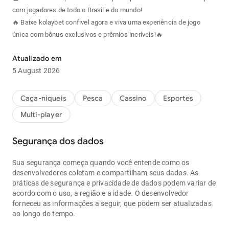
com jogadores de todo o Brasil e do mundo!
🔥 Baixe kolaybet confivel agora e viva uma experiência de jogo
única com bônus exclusivos e prêmios incríveis!🔥
Atualizado em
5 August 2026
Caça-níqueis
Pesca
Cassino
Esportes
Multi-player
Segurança dos dados
Sua segurança começa quando você entende como os
desenvolvedores coletam e compartilham seus dados. As
práticas de segurança e privacidade de dados podem variar de
acordo com o uso, a região e a idade. O desenvolvedor
forneceu as informações a seguir, que podem ser atualizadas
ao longo do tempo.