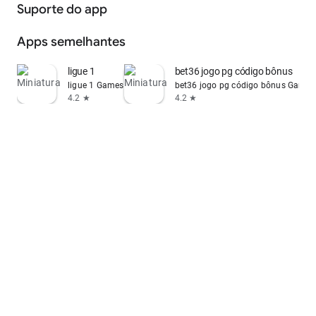
Suporte do app
Apps semelhantes
ligue 1
bet36 jogo pg código bônus
ligue 1 Games
bet36 jogo pg código bônus Games
4.2 ★
4.2 ★