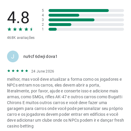
4.8
5
4
3
2
1
468K avaliações
J
nu9cf 6dwji dova1
24 June 2026
melhor, mas você deve atualizar a forma como os jogadores e
NPCs entram nos carros, eles devem abrir a porta,
literalmente, por favor, ajude e conserte isso e adicione mais
armas, como SMGs, rifles AK-47 e outros carros como Bugatti
Chirons E muitos outros carros e você deve fazer uma
garagem para carros onde você pode personalizar seu próprio
carro e os jogadores devem poder entrar em edifícios e você
deve adicionar um clube onde os NPCs podem ir e dançar
fresh
casino betting