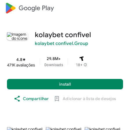
Google Play
kolaybet confivel
kolaybet confivel.Group
29.8M+
4.8
star
471K avaliações
Downloads
18+
info
install
Compartilhar
Adicionar à lista de desejos