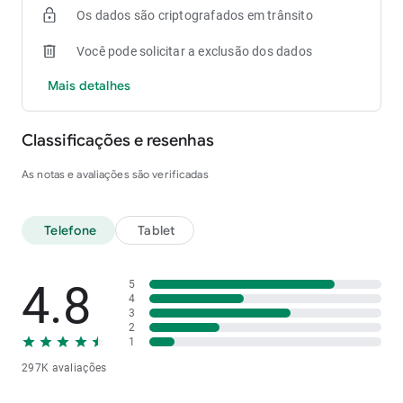
Os dados são criptografados em trânsito
Você pode solicitar a exclusão dos dados
Mais detalhes
Classificações e resenhas
As notas e avaliações são verificadas
Telefone
Tablet
4.8
5
4
3
2
1
297K avaliações