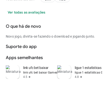
Ver todas as avaliações
O que há de novo
Novo jogo, divirta-se fazendo o download e jogando junto.
Suporte do app
Apps semelhantes
link ufc bet baixar
ligue 1 estatísticas
link ufc bet baixar Games
ligue 1 estatísticas Gam
4.5 ★
4.8 ★