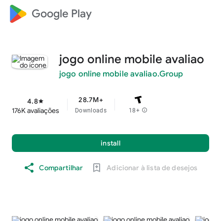
Google Play
jogo online mobile avaliao
jogo online mobile avaliao.Group
28.7M+
4.8
star
176K avaliações
Downloads
18+
info
install
Compartilhar
Adicionar à lista de desejos