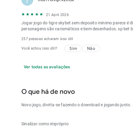
21 April 2026
Jogar jogo do tigre skybet sem deposito minimo parece é difí
personagens são carismáticos e bem desenhados.
xp bet 
257 pessoas acharam isso útil
Sim
Não
Você achou isso útil?
Ver todas as avaliações
O que há de novo
Novo jogo, divirta-se fazendo o download e jogando junto.
Sinalizar como impróprio