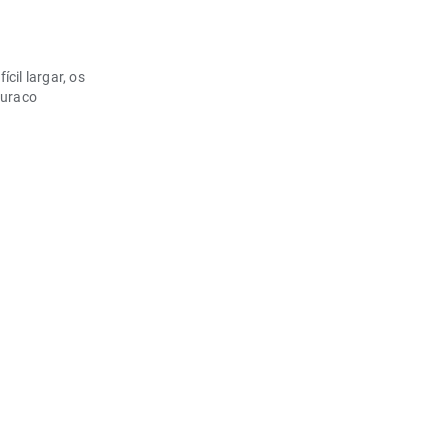
cil largar, os
buraco