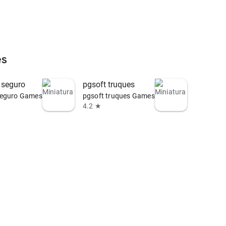
es
 seguro
pgsoft truques
dice bet
seguro Games
pgsoft truques Games
dice bet
4.2 ★
4.6 ★