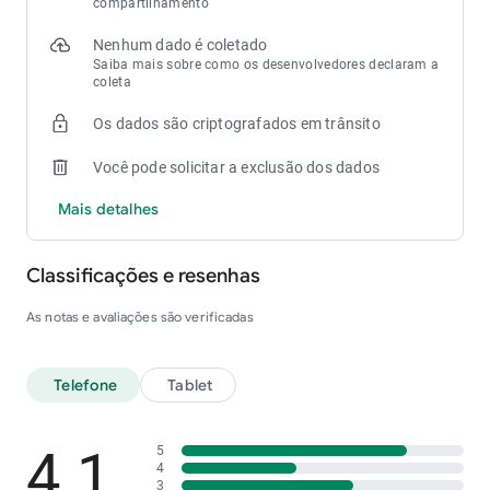
compartilhamento
Nenhum dado é coletado
Saiba mais sobre como os desenvolvedores declaram a
coleta
Os dados são criptografados em trânsito
Você pode solicitar a exclusão dos dados
Mais detalhes
Classificações e resenhas
As notas e avaliações são verificadas
Telefone
Tablet
4.1
5
4
3