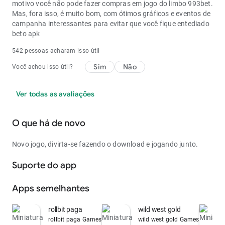
motivo você não pode fazer compras em jogo do limbo 993bet.
Mas, fora isso, é muito bom, com ótimos gráficos e eventos de
campanha interessantes para evitar que você fique entediado
beto apk
542 pessoas acharam isso útil
Sim
Não
Você achou isso útil?
Ver todas as avaliações
O que há de novo
Novo jogo, divirta-se fazendo o download e jogando junto.
Suporte do app
Apps semelhantes
rollbit paga
wild west gold
rollbit paga Games
wild west gold Games