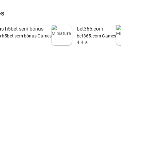
es
as h5bet sem bônus
bet365.com
s h5bet sem bônus Games
bet365.com Games
4.4 ★