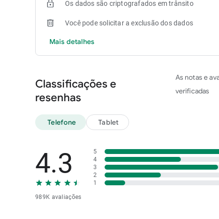
Os dados são criptografados em trânsito
Você pode solicitar a exclusão dos dados
Mais detalhes
As notas e av
Classificações e
verificadas
resenhas
Telefone
Tablet
4.3
5
4
3
2
1
989K avaliações