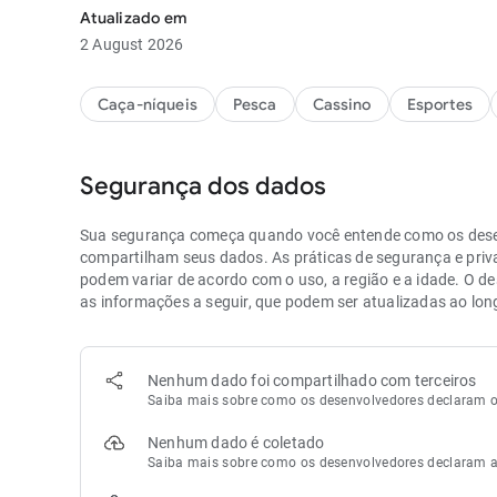
Atualizado em
2 August 2026
Caça-níqueis
Pesca
Cassino
Esportes
Segurança dos dados
Sua segurança começa quando você entende como os dese
compartilham seus dados. As práticas de segurança e pri
podem variar de acordo com o uso, a região e a idade. O d
as informações a seguir, que podem ser atualizadas ao lo
Nenhum dado foi compartilhado com terceiros
Saiba mais sobre como os desenvolvedores declaram 
Nenhum dado é coletado
Saiba mais sobre como os desenvolvedores declaram a