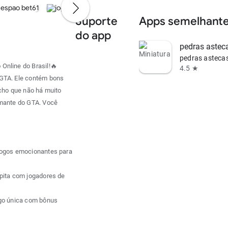
Suporte
Apps semelhant
do app
pedras astec
pedras asteca
Online do Brasil!🔥
4.5 ★
 GTA. Ele contém bons
Acho que não há muito
amante do GTA. Você
 jogos emocionantes para
mpita com jogadores de
ogo única com bônus