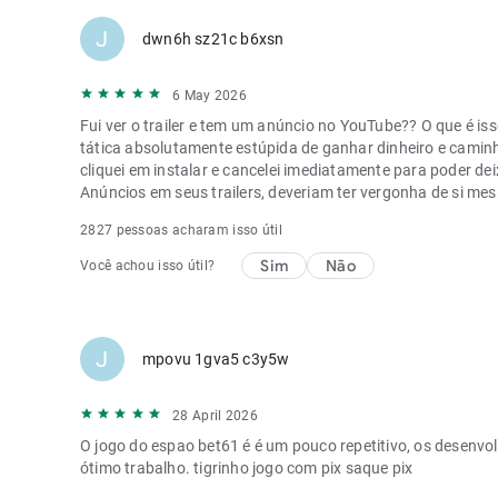
J
dwn6h sz21c b6xsn
6 May 2026
Fui ver o trailer e tem um anúncio no YouTube?? O que é is
tática absolutamente estúpida de ganhar dinheiro e caminh
cliquei em instalar e cancelei imediatamente para poder de
Anúncios em seus trailers, deveriam ter vergonha de si m
2827 pessoas acharam isso útil
Sim
Não
Você achou isso útil?
J
mpovu 1gva5 c3y5w
28 April 2026
O jogo do espao bet61 é é um pouco repetitivo, os desenvo
ótimo trabalho.
tigrinho jogo com pix saque pix