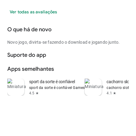
Ver todas as avaliações
O que há de novo
Novo jogo, divirta-se fazendo o download e jogando junto.
Suporte do app
Apps semelhantes
sport da sorte é confiável
cachorro slot
sport da sorte é confiável Games
cachorro slot G
4.5 ★
4.1 ★