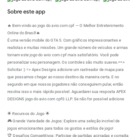
Sobre este app
🔥 Bem-vindo ao jogo do avio com cpf — O Melhor Entretenimento
Online do Brasil!🔥
É uma versão mobile do GTA 5. Com gráficos impressionantes e
realistas e muitas missões. Um grande número de veículos e armas
tornam este jogo do avio com cpf mais satisfatório. Você pode
personalizar seu personagem. Os controles são muito suaves.==>
Solicitar :) => Apex Designs adicione um rastreador de mapa para
que possamos chegar ao nosso destino da maneira certa. E no
segundo em que nossos jogadores não conseguirem pular, então
resolva isso o mais rápido possível. Aguardarei sua resposta APEX
DESIGNS jogo do avio com cpfS LLP. Se não for possível adicione
🌟 Recursos do Jogo 🌟
🎮 Grande Variedade de Jogos: Explore uma seleção incrível de
jogos emocionantes para todos os gostos e estilos de jogo!
🏆 Desafios Competitivos: Participe de partidas acirradas e compita