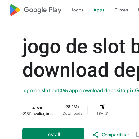
Google Play
Jogos
Apps
Filmes
jogo de slot
download dep
jogo de slot bet365 app download deposito pix.
98.1M+
4.6
star
918K avaliações
Downloads
18+
info
install
Compartilhar