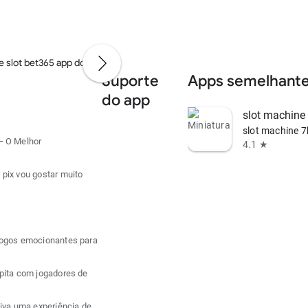
Suporte
Apps semelhant
do app
slot machine 
slot machine 
— O Melhor
4.1 ★
pix vou gostar muito
 jogos emocionantes para
mpita com jogadores de
viva uma experiência de