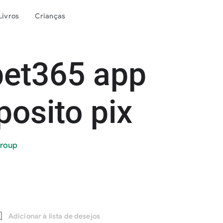
Livros
Crianças
 bet365 app
osito pix
Group
Adicionar à lista de desejos