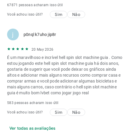
67871 pessoas acharam isso útil
Sim
Não
Você achou isso útil?
j
p0nql k7uho jip8r
20 May 2026
É um maravilhoso e incrível hell spin slot machine guia . Como
estou jogando este hell spin slot machine guia há dois anos,
gostaria de sugerir que você pode deixar os gráficos ainda
altos e adicionar mais alguns recursos como comprar casa e
comprar armas e você pode adicionar algumas bicicletas e
mais alguns carros, caso contrário o hell spin slot machine
guia é muito bom
lvbet como jogar jogo real
583 pessoas acharam isso útil
Sim
Não
Você achou isso útil?
Ver todas as avaliações