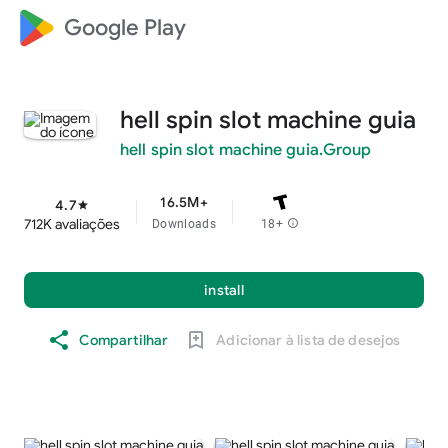
Google Play
hell spin slot machine guia
hell spin slot machine guia.Group
16.5M+
4.7
star
712K avaliações
Downloads
18+
info
install
Compartilhar
Adicionar à lista de desejos