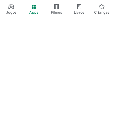
Jogos
Apps
Filmes
Livros
Crianças
Google Play
Play Pass
Play Points
Vales-presente
Resgatar
Política de reembolso
Crianças e família