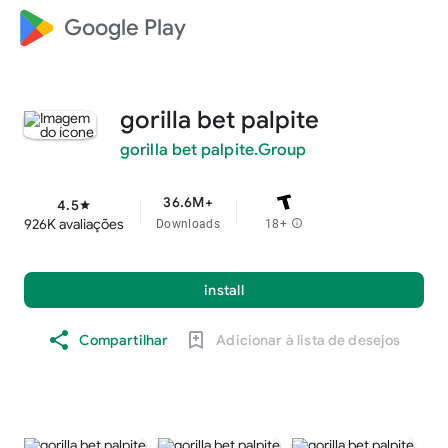
Google Play
gorilla bet palpite
gorilla bet palpite.Group
36.6M+
4.5
star
926K avaliações
Downloads
18+
info
install
Compartilhar
Adicionar à lista de desejos