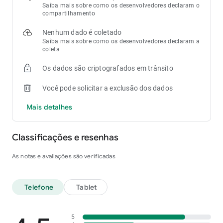
Saiba mais sobre como os desenvolvedores declaram o
compartilhamento
Nenhum dado é coletado
Saiba mais sobre como os desenvolvedores declaram a
coleta
Os dados são criptografados em trânsito
Você pode solicitar a exclusão dos dados
Mais detalhes
Classificações e resenhas
As notas e avaliações são verificadas
Telefone
Tablet
5