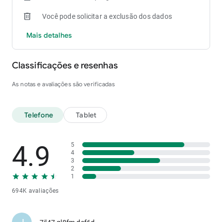
Você pode solicitar a exclusão dos dados
Mais detalhes
Classificações e resenhas
As notas e avaliações são verificadas
Telefone
Tablet
4.9
5
4
3
2
1
694K avaliações