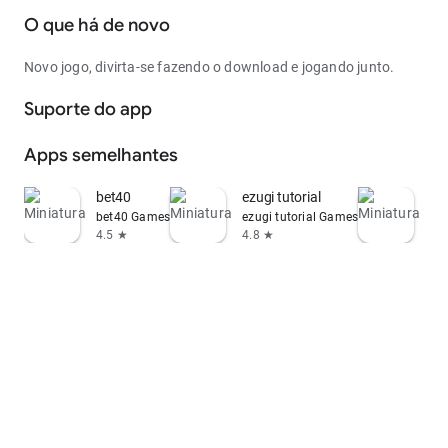
O que há de novo
Novo jogo, divirta-se fazendo o download e jogando junto.
Suporte do app
Apps semelhantes
bet40
ezugi tutorial
le
bet40 Games
ezugi tutorial Games
lea
4.5 ★
4.8 ★
4.