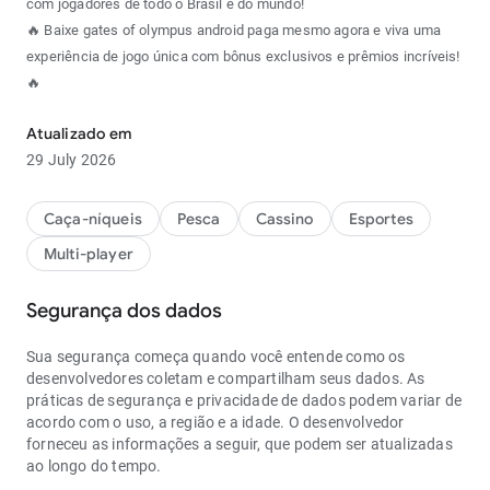
com jogadores de todo o Brasil e do mundo!
🔥 Baixe gates of olympus android paga mesmo agora e viva uma
experiência de jogo única com bônus exclusivos e prêmios incríveis!
🔥
Atualizado em
29 July 2026
Caça-níqueis
Pesca
Cassino
Esportes
Multi-player
Segurança dos dados
Sua segurança começa quando você entende como os
desenvolvedores coletam e compartilham seus dados. As
práticas de segurança e privacidade de dados podem variar de
acordo com o uso, a região e a idade. O desenvolvedor
forneceu as informações a seguir, que podem ser atualizadas
ao longo do tempo.