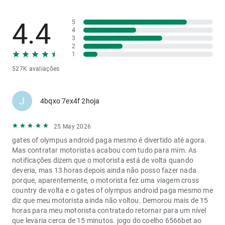
4.4
5
4
3
2
1
527K avaliações
J
4bqxo 7ex4f 2hoja
25 May 2026
gates of olympus android paga mesmo é divertido até agora.
Mas contratar motoristas acabou com tudo para mim. As
notificações dizem que o motorista está de volta quando
deveria, mas 13 horas depois ainda não posso fazer nada
porque, aparentemente, o motorista fez uma viagem cross
country de volta e o gates of olympus android paga mesmo me
diz que meu motorista ainda não voltou. Demorou mais de 15
horas para meu motorista contratado retornar para um nível
que levaria cerca de 15 minutos.
jogo do coelho 6566bet ao