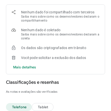
Nenhum dado foi compartilhado com terceiros
Saiba mais sobre como os desenvolvedores declaram o
compartilhamento
Nenhum dado é coletado
Saiba mais sobre como os desenvolvedores declaram a
coleta
Os dados são criptografados em trânsito
Você pode solicitar a exclusão dos dados
Mais detalhes
Classificações e resenhas
As notas e avaliações são verificadas
Telefone
Tablet