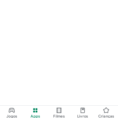
Jogos
Apps
Filmes
Livros
Crianças