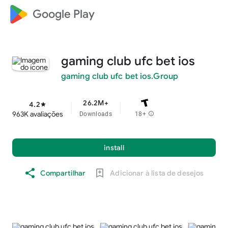
Google Play
gaming club ufc bet ios
gaming club ufc bet ios.Group
26.2M+
4.2
star
963K avaliações
Downloads
18+
info
install
Compartilhar
Adicionar à lista de desejos