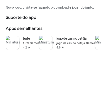
Novo jogo, divirta-se fazendo o download e jogando junto.
Suporte do app
Apps semelhantes
turfe
jogo de casino bet9ja
turfe Games
jogo de casino bet9ja Games
4.2 ★
4.9 ★