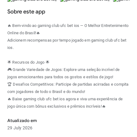
Sobre este app
🔥 Bem-vindo ao gaming club ufc bet ios — O Melhor Entretenimento
Online do Brasil!🔥
Adicionem recompensas por tempo jogado em gaming club ufc bet
ios.
🌟 Recursos do Jogo 🌟
🎮 Grande Variedade de Jogos: Explore uma seleção incrível de
jogos emocionantes para todos os gostos e estilos de jogo!
🏆 Desafios Competitivos: Participe de partidas acirradas e compita
com jogadores de todo o Brasil e do mundo!
🔥 Baixe gaming club ufc bet ios agora e viva uma experiência de
jogo única com bônus exclusivos e prêmios incríveis!🔥
Atualizado em
29 July 2026