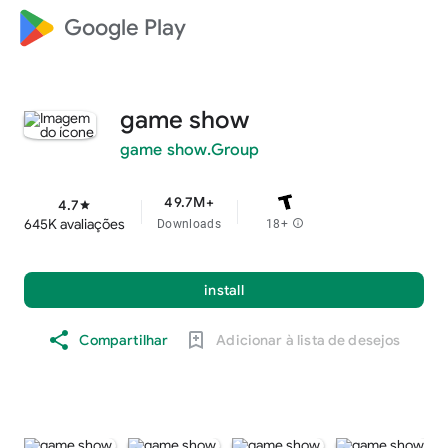
Google Play
game show
game show.Group
49.7M+
4.7
star
645K avaliações
Downloads
18+
info
install
Compartilhar
Adicionar à lista de desejos