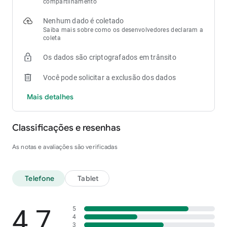
compartilhamento
Nenhum dado é coletado
Saiba mais sobre como os desenvolvedores declaram a
coleta
Os dados são criptografados em trânsito
Você pode solicitar a exclusão dos dados
Mais detalhes
Classificações e resenhas
As notas e avaliações são verificadas
Telefone
Tablet
4.7
5
4
3