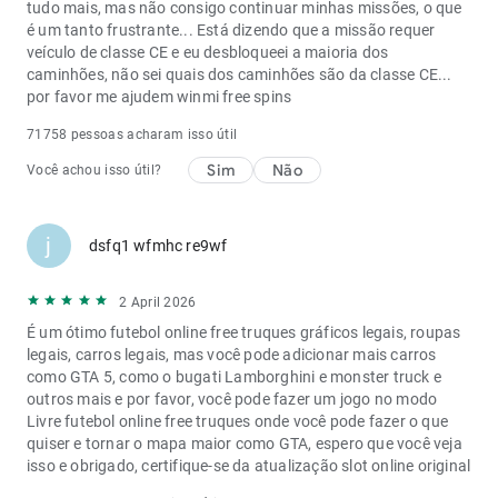
tudo mais, mas não consigo continuar minhas missões, o que
é um tanto frustrante... Está dizendo que a missão requer
veículo de classe CE e eu desbloqueei a maioria dos
caminhões, não sei quais dos caminhões são da classe CE...
por favor me ajudem
winmi free spins
71758 pessoas acharam isso útil
Sim
Não
Você achou isso útil?
j
dsfq1 wfmhc re9wf
2 April 2026
É um ótimo futebol online free truques gráficos legais, roupas
legais, carros legais, mas você pode adicionar mais carros
como GTA 5, como o bugati Lamborghini e monster truck e
outros mais e por favor, você pode fazer um jogo no modo
Livre futebol online free truques onde você pode fazer o que
quiser e tornar o mapa maior como GTA, espero que você veja
isso e obrigado, certifique-se da atualização
slot online original