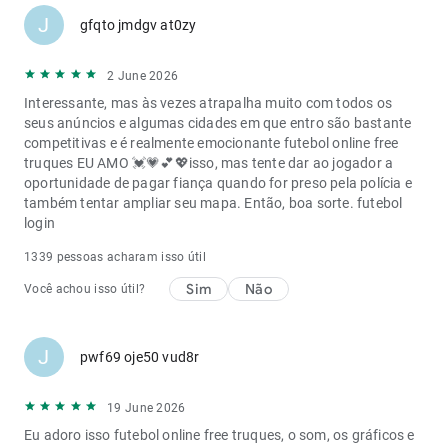
J
gfqto jmdgv at0zy
2 June 2026
Interessante, mas às vezes atrapalha muito com todos os
seus anúncios e algumas cidades em que entro são bastante
competitivas e é realmente emocionante futebol online free
truques EU AMO 💓💗💕💖isso, mas tente dar ao jogador a
oportunidade de pagar fiança quando for preso pela polícia e
também tentar ampliar seu mapa. Então, boa sorte.
futebol
login
1339 pessoas acharam isso útil
Sim
Não
Você achou isso útil?
J
pwf69 oje50 vud8r
19 June 2026
Eu adoro isso futebol online free truques, o som, os gráficos e