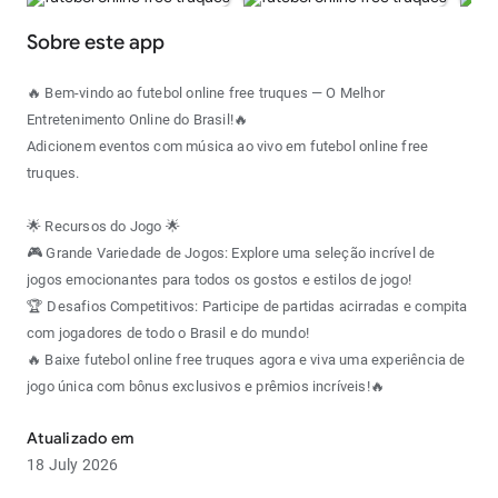
Sobre este app
🔥 Bem-vindo ao futebol online free truques — O Melhor
Entretenimento Online do Brasil!🔥
Adicionem eventos com música ao vivo em futebol online free
truques.
🌟 Recursos do Jogo 🌟
🎮 Grande Variedade de Jogos: Explore uma seleção incrível de
jogos emocionantes para todos os gostos e estilos de jogo!
🏆 Desafios Competitivos: Participe de partidas acirradas e compita
com jogadores de todo o Brasil e do mundo!
🔥 Baixe futebol online free truques agora e viva uma experiência de
jogo única com bônus exclusivos e prêmios incríveis!🔥
Atualizado em
18 July 2026