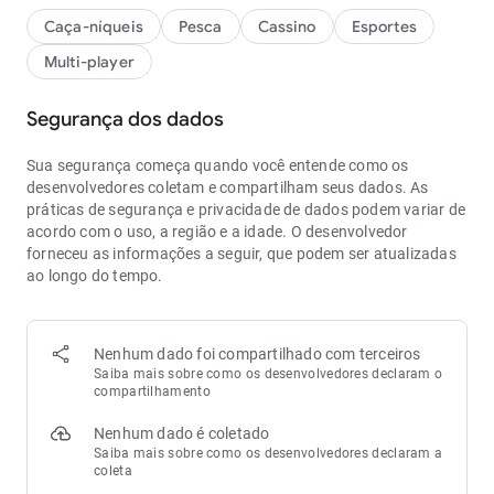
Caça-níqueis
Pesca
Cassino
Esportes
Multi-player
Segurança dos dados
Sua segurança começa quando você entende como os
desenvolvedores coletam e compartilham seus dados. As
práticas de segurança e privacidade de dados podem variar de
acordo com o uso, a região e a idade. O desenvolvedor
forneceu as informações a seguir, que podem ser atualizadas
ao longo do tempo.
Nenhum dado foi compartilhado com terceiros
Saiba mais sobre como os desenvolvedores declaram o
compartilhamento
Nenhum dado é coletado
Saiba mais sobre como os desenvolvedores declaram a
coleta