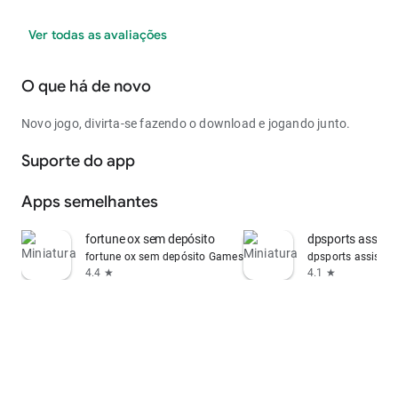
Ver todas as avaliações
O que há de novo
Novo jogo, divirta-se fazendo o download e jogando junto.
Suporte do app
Apps semelhantes
fortune ox sem depósito
dpsports assistir
fortune ox sem depósito Games
dpsports assistir
4.4 ★
4.1 ★