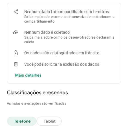
Nenhum dado foi compartilhado com terceiros
Saiba mais sobre como os desenvolvedores declaram o
compartilhamento
Nenhum dado é coletado
Saiba mais sobre como os desenvolvedores declaram a
coleta
Os dados são criptografados em trânsito
Você pode solicitar a exclusão dos dados
Mais detalhes
Classificações e resenhas
As notas e avaliações são verificadas
Telefone
Tablet