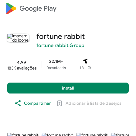
Google Play
fortune rabbit
fortune rabbit.Group
22.1M+
4.9
star
183K avaliações
Downloads
18+
info
install
Compartilhar
Adicionar à lista de desejos