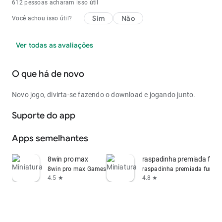
612 pessoas acharam isso útil
Sim
Não
Você achou isso útil?
Ver todas as avaliações
O que há de novo
Novo jogo, divirta-se fazendo o download e jogando junto.
Suporte do app
Apps semelhantes
8win pro max
raspadinha premiada fun
8win pro max Games
raspadinha premiada func
4.5 ★
4.8 ★