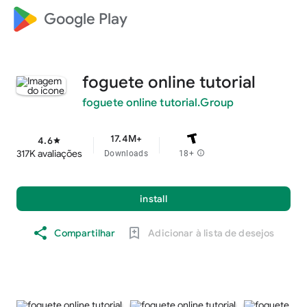
Google Play
foguete online tutorial
foguete online tutorial.Group
17.4M+
4.6
star
317K avaliações
Downloads
18+
info
install
Compartilhar
Adicionar à lista de desejos