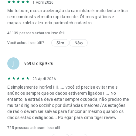
1 April 2026
Muito bom, mas a aceleração do caminhão é muito lenta e fica
sem combustível muito rapidamente. Ótimos gráficos e
mapas.
roleta aleatoria parimatch cadastro
43139 pessoas acharam isso útil
Sim
Não
Você achou isso útil?
j
v69sr qlkji 9kr6l
23 April 2026
É simplesmente incrível !!!!..... você só precisa evitar mais
anúncios sempre que os dados estiverem ligados !!... No
entanto, a estrada deve estar sempre ocupada, não preciso me
multar dirigindo sozinho por distâncias maiores√As estações
de rádio devem ser salvas para funcionar mesmo quando os
dados estão desligados... Polegar para cima
tiger review
725 pessoas acharam isso útil