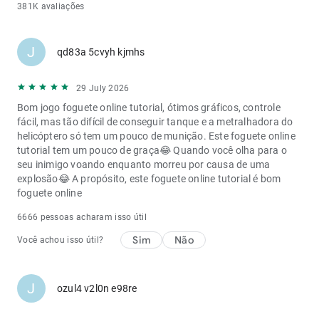
381K avaliações
J
qd83a 5cvyh kjmhs
29 July 2026
Bom jogo foguete online tutorial, ótimos gráficos, controle
fácil, mas tão difícil de conseguir tanque e a metralhadora do
helicóptero só tem um pouco de munição. Este foguete online
tutorial tem um pouco de graça😂 Quando você olha para o
seu inimigo voando enquanto morreu por causa de uma
explosão😂 A propósito, este foguete online tutorial é bom
foguete online
6666 pessoas acharam isso útil
Sim
Não
Você achou isso útil?
J
ozul4 v2l0n e98re