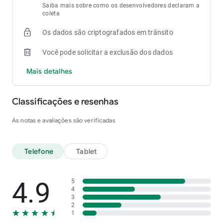
Saiba mais sobre como os desenvolvedores declaram a
coleta
Os dados são criptografados em trânsito
Você pode solicitar a exclusão dos dados
Mais detalhes
Classificações e resenhas
As notas e avaliações são verificadas
Telefone
Tablet
4.9
5
4
3
2
1