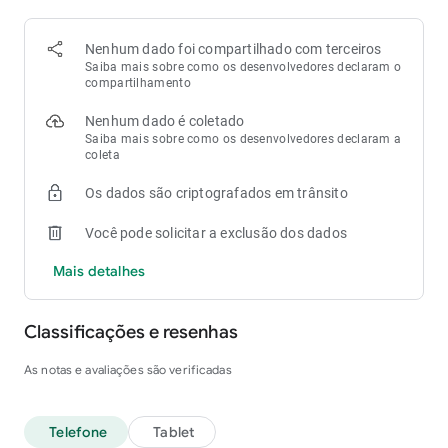
Nenhum dado foi compartilhado com terceiros
Saiba mais sobre como os desenvolvedores declaram o
compartilhamento
Nenhum dado é coletado
Saiba mais sobre como os desenvolvedores declaram a
coleta
Os dados são criptografados em trânsito
Você pode solicitar a exclusão dos dados
Mais detalhes
Classificações e resenhas
As notas e avaliações são verificadas
Telefone
Tablet