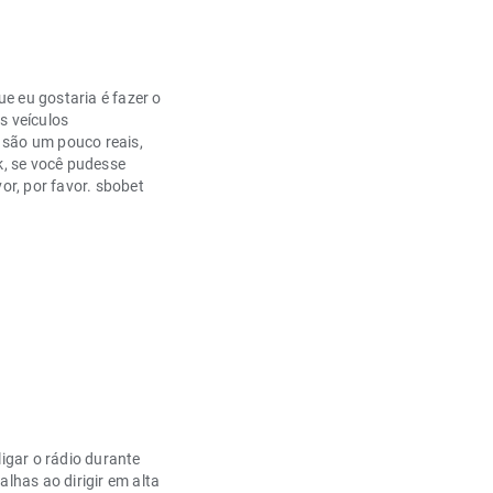
ue eu gostaria é fazer o
ns veículos
s são um pouco reais,
k, se você pudesse
vor, por favor.
sbobet
igar o rádio durante
lhas ao dirigir em alta