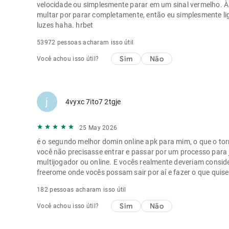
velocidade ou simplesmente parar em um sinal vermelho. À
multar por parar completamente, então eu simplesmente li
luzes haha.
hrbet
53972 pessoas acharam isso útil
Sim
Não
Você achou isso útil?
j
4vyxc 7ito7 2tgje
25 May 2026
é o segundo melhor domin online apk para mim, o que o tor
você não precisasse entrar e passar por um processo para
multijogador ou online. E vocês realmente deveriam consid
freerome onde vocês possam sair por aí e fazer o que qui
182 pessoas acharam isso útil
Sim
Não
Você achou isso útil?