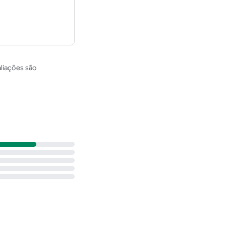
aliações são