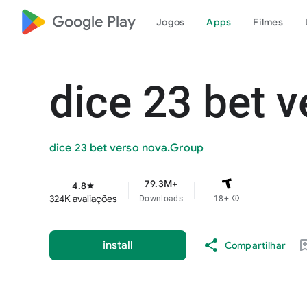
Google Play
Jogos
Apps
Filmes
dice 23 bet 
dice 23 bet verso nova.Group
79.3M+
4.8
star
324K avaliações
Downloads
18+
info
install
Compartilhar