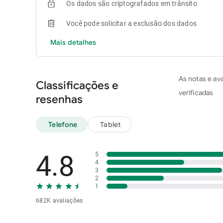
Os dados são criptografados em trânsito
Você pode solicitar a exclusão dos dados
Mais detalhes
As notas e av
Classificações e
verificadas
resenhas
Telefone
Tablet
4.8
5
4
3
2
1
682K avaliações