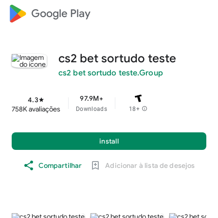
Google Play
cs2 bet sortudo teste
cs2 bet sortudo teste.Group
97.9M+
4.3
star
758K avaliações
Downloads
18+
info
install
Compartilhar
Adicionar à lista de desejos