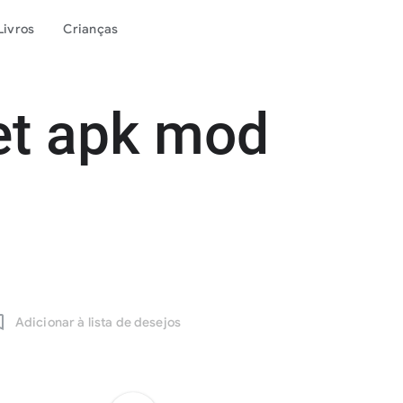
Livros
Crianças
et apk mod
Adicionar à lista de desejos