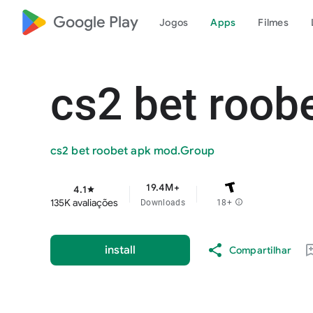
Google Play
Jogos
Apps
Filmes
cs2 bet roob
cs2 bet roobet apk mod.Group
19.4M+
4.1
star
135K avaliações
Downloads
18+
info
install
Compartilhar