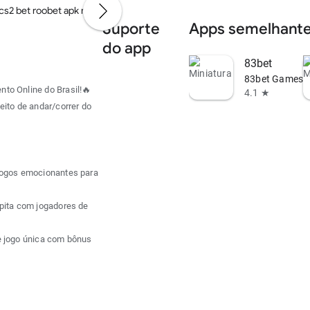
Suporte
Apps semelhant
do app
83bet
83bet Games
to Online do Brasil!🔥
4.1 ★
eito de andar/correr do
 jogos emocionantes para
mpita com jogadores de
e jogo única com bônus