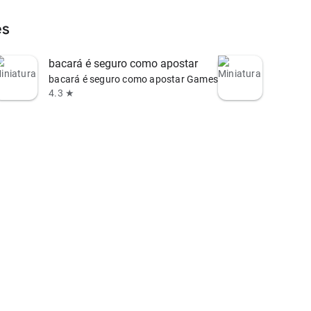
es
bacará é seguro como apostar
t44
bacará é seguro como apostar Games
t44 Ga
4.3 ★
4.5 ★