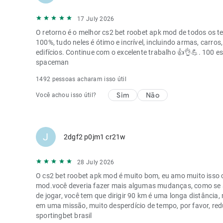
17 July 2026
O retorno é o melhor cs2 bet roobet apk mod de todos os t
100%, tudo neles é ótimo e incrível, incluindo armas, carro
edifícios. Continue com o excelente trabalho 👍👌💪. 100 es
spaceman
1492 pessoas acharam isso útil
Sim
Não
Você achou isso útil?
J
2dgf2 p0jm1 cr21w
28 July 2026
O cs2 bet roobet apk mod é muito bom, eu amo muito isso 
mod.você deveria fazer mais algumas mudanças, como se
de jogar, você tem que dirigir 90 km é uma longa distância
em uma missão, muito desperdício de tempo, por favor, re
sportingbet brasil