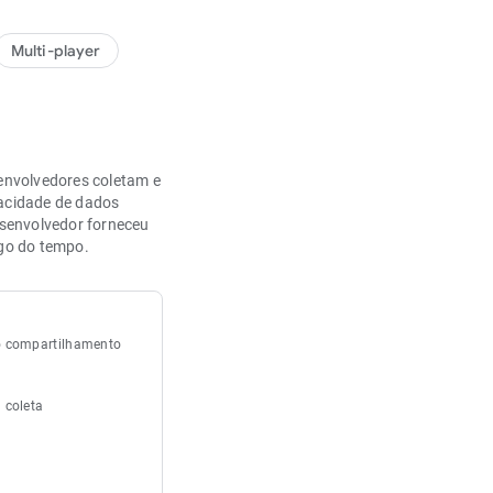
Multi-player
nvolvedores coletam e
vacidade de dados
esenvolvedor forneceu
ngo do tempo.
o compartilhamento
 coleta