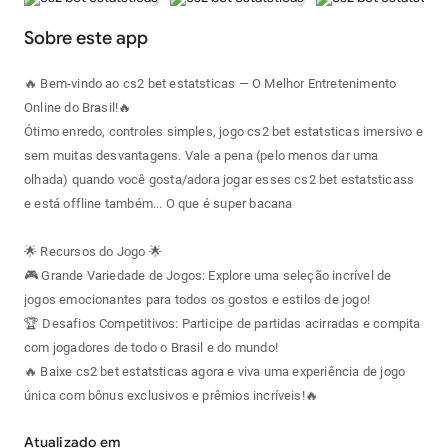
Sobre este app
🔥 Bem-vindo ao cs2 bet estatsticas — O Melhor Entretenimento
Online do Brasil!🔥
Ótimo enredo, controles simples, jogo cs2 bet estatsticas imersivo e
sem muitas desvantagens. Vale a pena (pelo menos dar uma
olhada) quando você gosta/adora jogar esses cs2 bet estatsticass
e está offline também... O que é super bacana
🌟 Recursos do Jogo 🌟
🎮 Grande Variedade de Jogos: Explore uma seleção incrível de
jogos emocionantes para todos os gostos e estilos de jogo!
🏆 Desafios Competitivos: Participe de partidas acirradas e compita
com jogadores de todo o Brasil e do mundo!
🔥 Baixe cs2 bet estatsticas agora e viva uma experiência de jogo
única com bônus exclusivos e prêmios incríveis!🔥
Atualizado em