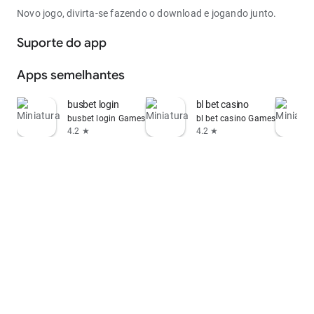
Novo jogo, divirta-se fazendo o download e jogando junto.
Suporte do app
Apps semelhantes
busbet login
bl bet casino
busbet login Games
bl bet casino Games
4.2 ★
4.2 ★