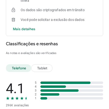
coleta
Os dados são criptografados em trânsito
Você pode solicitar a exclusão dos dados
Mais detalhes
Classificações e resenhas
As notas e avaliações são verificadas
Telefone
Tablet
4.1
5
4
3
2
1
296K avaliações