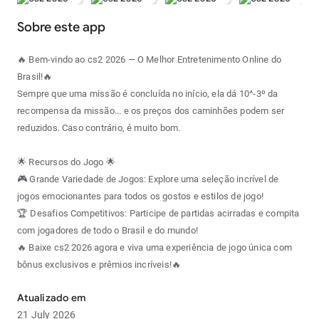
Sobre este app
🔥 Bem-vindo ao cs2 2026 — O Melhor Entretenimento Online do
Brasil!🔥
Sempre que uma missão é concluída no início, ela dá 10^-3º da
recompensa da missão... e os preços dos caminhões podem ser
reduzidos. Caso contrário, é muito bom.
🌟 Recursos do Jogo 🌟
🎮 Grande Variedade de Jogos: Explore uma seleção incrível de
jogos emocionantes para todos os gostos e estilos de jogo!
🏆 Desafios Competitivos: Participe de partidas acirradas e compita
com jogadores de todo o Brasil e do mundo!
🔥 Baixe cs2 2026 agora e viva uma experiência de jogo única com
bônus exclusivos e prêmios incríveis!🔥
Atualizado em
21 July 2026