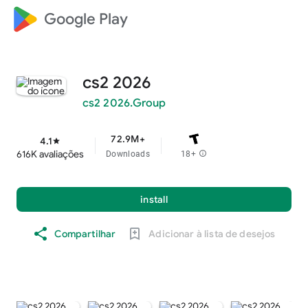
Google Play
cs2 2026
cs2 2026.Group
72.9M+
4.1
star
616K avaliações
Downloads
18+
info
install
Compartilhar
Adicionar à lista de desejos