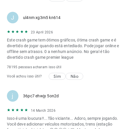
J
ul4nm xg3m5 kn614
23 April 2026
Este crash game tem ótimos gráficos, ótima crash game e é
divertido de jogar quando está entediado. Pode jogar online e
offline sem atrasos. 0 a nenhum anúncio. No geral é tão
divertido crash game
premier league
78195 pessoas acharam isso útil
Sim
Não
Você achou isso útil?
j
36pc7 ehwjy 5on2d
14 March 2026
Isso é uma loucura!!...Tão viciante... Adoro, sempre jogando.
Você deve adicionar veículos motorizados, trens (estação