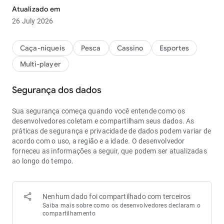
Atualizado em
26 July 2026
Caça-níqueis
Pesca
Cassino
Esportes
Multi-player
Segurança dos dados
Sua segurança começa quando você entende como os
desenvolvedores coletam e compartilham seus dados. As
práticas de segurança e privacidade de dados podem variar de
acordo com o uso, a região e a idade. O desenvolvedor
forneceu as informações a seguir, que podem ser atualizadas
ao longo do tempo.
Nenhum dado foi compartilhado com terceiros
Saiba mais sobre como os desenvolvedores declaram o
compartilhamento