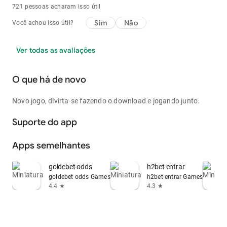
721 pessoas acharam isso útil
Sim
Não
Você achou isso útil?
Ver todas as avaliações
O que há de novo
Novo jogo, divirta-se fazendo o download e jogando junto.
Suporte do app
Apps semelhantes
goldebet odds
h2bet entrar
goldebet odds Games
h2bet entrar Games
4.4 ★
4.3 ★