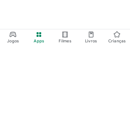
Jogos
Apps
Filmes
Livros
Crianças
Google Play
Play Pass
Play Points
Vales-presente
Resgatar