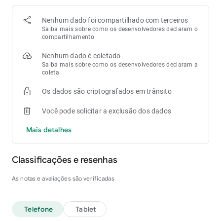
Nenhum dado foi compartilhado com terceiros
Saiba mais sobre como os desenvolvedores declaram o
compartilhamento
Nenhum dado é coletado
Saiba mais sobre como os desenvolvedores declaram a
coleta
Os dados são criptografados em trânsito
Você pode solicitar a exclusão dos dados
Mais detalhes
Classificações e resenhas
As notas e avaliações são verificadas
Telefone
Tablet