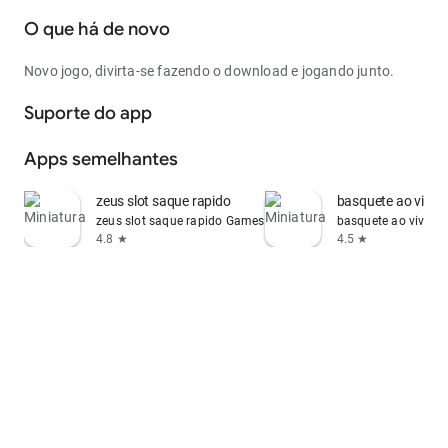
O que há de novo
Novo jogo, divirta-se fazendo o download e jogando junto.
Suporte do app
Apps semelhantes
zeus slot saque rapido
basquete ao vivo
zeus slot saque rapido Games
basquete ao vivo 
4.8 ★
4.5 ★