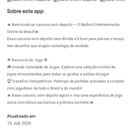
Sobre este app
🔥 Bem-vindo ao casumo sem depsito — O Melhor Entretenimento
Online do Brasil!🔥
Esse casumo sem depsito sem dúvida é é bom para passar o tempo,
tem desafios que exigem estratégia de verdade.
🌟 Recursos do Jogo 🌟
🎮 Grande Variedade de Jogos: Explore uma seleção incrível de
jogos emocionantes para todos os gostos e estilos de jogo!
🏆 Desafios Competitivos: Participe de partidas acirradas e compita
com jogadores de todo o Brasil e do mundo!
🔥 Baixe casumo sem depsito agora e viva uma experiência de jogo
única com bônus exclusivos e prêmios incríveis!🔥
Atualizado em
13 July 2026