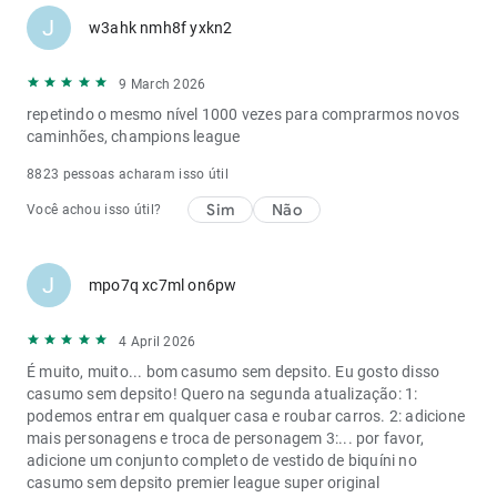
J
w3ahk nmh8f yxkn2
9 March 2026
repetindo o mesmo nível 1000 vezes para comprarmos novos
caminhões,
champions league
8823 pessoas acharam isso útil
Sim
Não
Você achou isso útil?
J
mpo7q xc7ml on6pw
4 April 2026
É muito, muito... bom casumo sem depsito. Eu gosto disso
casumo sem depsito! Quero na segunda atualização: 1:
podemos entrar em qualquer casa e roubar carros. 2: adicione
mais personagens e troca de personagem 3:... por favor,
adicione um conjunto completo de vestido de biquíni no
casumo sem depsito
premier league super original