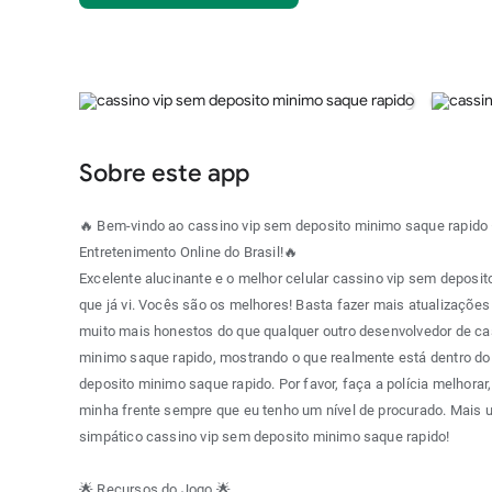
Sobre este app
🔥 Bem-vindo ao cassino vip sem deposito minimo saque rapido
Entretenimento Online do Brasil!🔥
Excelente alucinante e o melhor celular cassino vip sem deposi
que já vi. Vocês são os melhores! Basta fazer mais atualizações 
muito mais honestos do que qualquer outro desenvolvedor de ca
minimo saque rapido, mostrando o que realmente está dentro do
deposito minimo saque rapido. Por favor, faça a polícia melhorar
minha frente sempre que eu tenho um nível de procurado. Mais 
simpático cassino vip sem deposito minimo saque rapido!
🌟 Recursos do Jogo 🌟