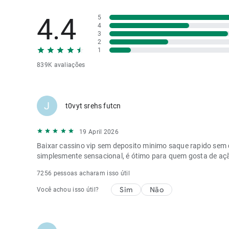
4.4
5
4
3
2
1
839K avaliações
J
t0vyt srehs futcn
19 April 2026
Baixar cassino vip sem deposito minimo saque rapido sem 
simplesmente sensacional, é ótimo para quem gosta de aç
7256 pessoas acharam isso útil
Sim
Não
Você achou isso útil?