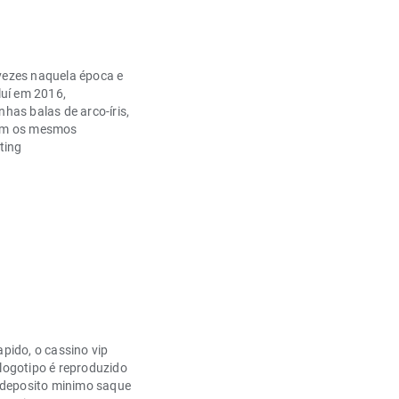
vezes naquela época e
luí em 2016,
has balas de arco-íris,
com os mesmos
ting
pido, o cassino vip
logotipo é reproduzido
m deposito minimo saque