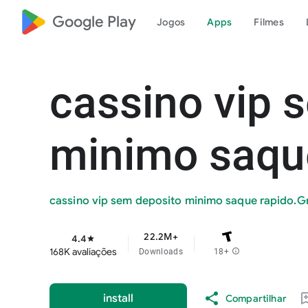
Google Play
Jogos
Apps
Filmes
cassino vip 
minimo saqu
cassino vip sem deposito minimo saque rapido.G
22.2M+
4.4
star
168K avaliações
Downloads
18+
info
install
Compartilhar