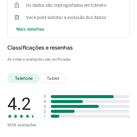
Os dados são criptografados em trânsito
Você pode solicitar a exclusão dos dados
Mais detalhes
Classificações e resenhas
As notas e avaliações são verificadas
Telefone
Tablet
4.2
5
4
3
2
1
995K avaliações