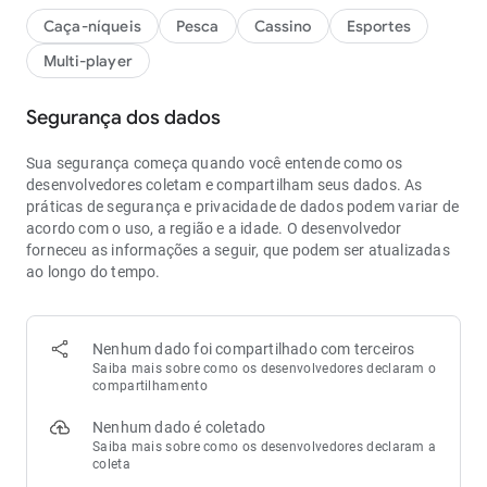
Caça-níqueis
Pesca
Cassino
Esportes
Multi-player
Segurança dos dados
Sua segurança começa quando você entende como os
desenvolvedores coletam e compartilham seus dados. As
práticas de segurança e privacidade de dados podem variar de
acordo com o uso, a região e a idade. O desenvolvedor
forneceu as informações a seguir, que podem ser atualizadas
ao longo do tempo.
Nenhum dado foi compartilhado com terceiros
Saiba mais sobre como os desenvolvedores declaram o
compartilhamento
Nenhum dado é coletado
Saiba mais sobre como os desenvolvedores declaram a
coleta