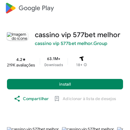
Google Play
cassino vip 577bet melhor
cassino vip 577bet melhor.Group
63.1M+
4.2
star
219K avaliações
Downloads
18+
info
install
Compartilhar
Adicionar à lista de desejos