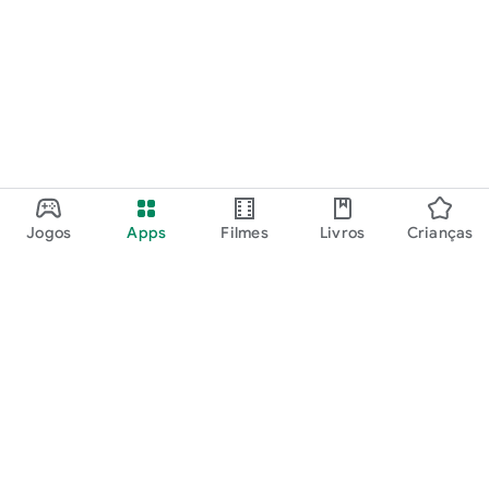
Jogos
Apps
Filmes
Livros
Crianças
Google Play
Play Pass
Play Points