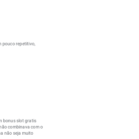
 pouco repetitivo,
m bonus slot gratis
inhão combinava com o
na não seja muito