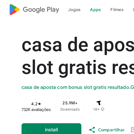
Google Play
Jogos
Apps
Filmes
casa de apo
slot gratis r
casa de aposta com bonus slot gratis resultado.
25.9M+
4.2
star
732K avaliações
Downloads
18+
info
install
Compartilhar