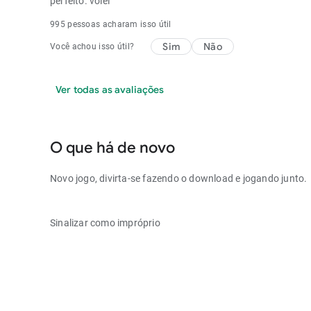
perfeito.
vôlei
995 pessoas acharam isso útil
Sim
Não
Você achou isso útil?
Ver todas as avaliações
O que há de novo
Novo jogo, divirta-se fazendo o download e jogando junto.
Sinalizar como impróprio