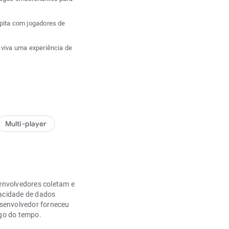
mpita com jogadores de
 viva uma experiência de
Multi-player
nvolvedores coletam e
vacidade de dados
esenvolvedor forneceu
ngo do tempo.