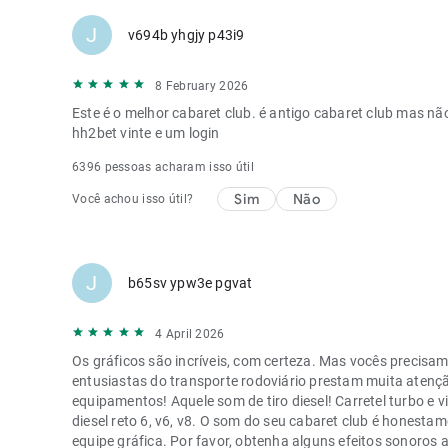
J
v694b yhgjy p43i9
8 February 2026
Este é o melhor cabaret club. é antigo cabaret club mas nã
hh2bet vinte e um login
6396 pessoas acharam isso útil
Sim
Não
Você achou isso útil?
J
b65sv ypw3e pgvat
4 April 2026
Os gráficos são incríveis, com certeza. Mas vocês precisa
entusiastas do transporte rodoviário prestam muita atenç
equipamentos! Aquele som de tiro diesel! Carretel turbo e 
diesel reto 6, v6, v8. O som do seu cabaret club é honestam
equipe gráfica. Por favor, obtenha alguns efeitos sonoros