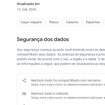
Atualizado em
12 July 2026
Caça-níqueis
Pesca
Cassino
Esportes
Segurança dos dados
Sua segurança começa quando você entende como os dese
compartilham seus dados. As práticas de segurança e pri
podem variar de acordo com o uso, a região e a idade. O d
as informações a seguir, que podem ser atualizadas ao lo
Nenhum dado foi compartilhado com terceiros
Saiba mais sobre como os desenvolvedores declaram 
Nenhum dado é coletado
Saiba mais sobre como os desenvolvedores declaram a