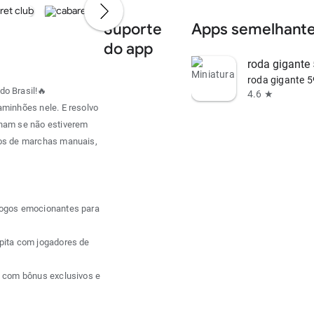
Suporte
Apps semelhant
do app
roda gigante
roda gigante 
do Brasil!🔥
4.6 ★
aminhões nele. E resolvo
rnam se não estiverem
mos de marchas manuais,
 jogos emocionantes para
mpita com jogadores de
a com bônus exclusivos e