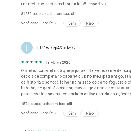
cabaret club será o melhor da loja!!!
esportiva
81282 pessoas acharam isso útil
Sim
Não
Você achou isso útil?
j
gf61w 7ep43 adw72
18 March 2026
O melhor cabaret club que já joguei. Baixei novamente porq
depois de completar o cabaret club no meu ipad antigo, t
da história e se você falhar na missão do carro-foguete o c
hahaha, no geral é o melhor, mas eu gostaria de mais atual
pouco chato com muitos hackers online
corrida do açúcar
157 pessoas acharam isso útil
Sim
Não
Você achou isso útil?