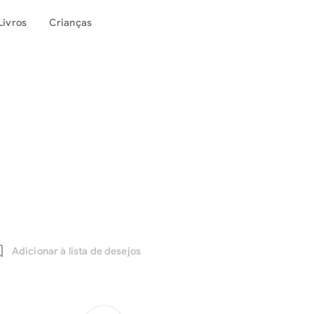
Livros
Crianças
Adicionar à lista de desejos