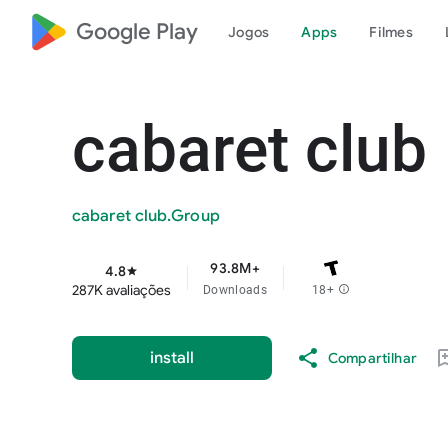
Google Play
Jogos
Apps
Filmes
cabaret club
cabaret club.Group
93.8M+
4.8
star
287K avaliações
Downloads
18+
info
install
Compartilhar