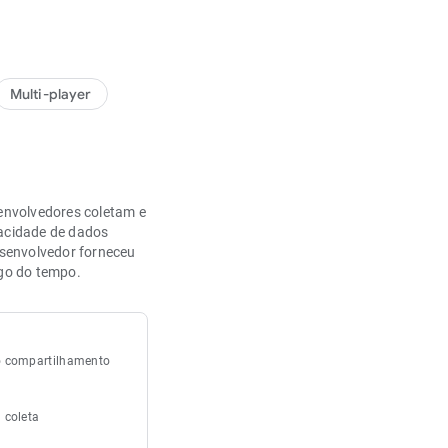
Multi-player
nvolvedores coletam e
vacidade de dados
esenvolvedor forneceu
ngo do tempo.
o compartilhamento
 coleta