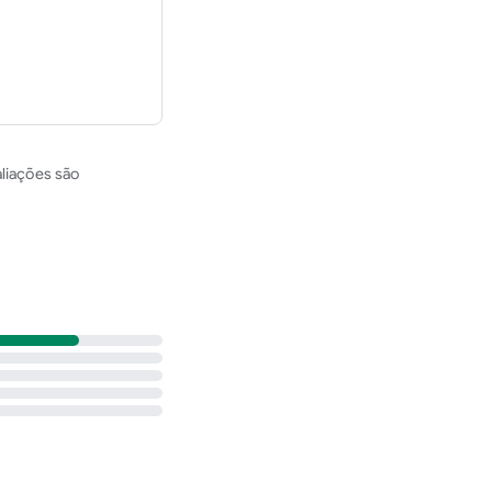
aliações são