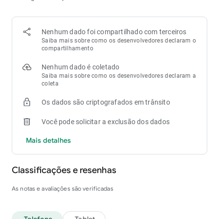
Nenhum dado foi compartilhado com terceiros
Saiba mais sobre como os desenvolvedores declaram o
compartilhamento
Nenhum dado é coletado
Saiba mais sobre como os desenvolvedores declaram a
coleta
Os dados são criptografados em trânsito
Você pode solicitar a exclusão dos dados
Mais detalhes
Classificações e resenhas
As notas e avaliações são verificadas