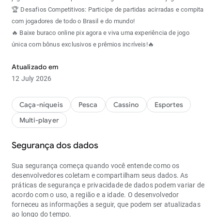
🏆 Desafios Competitivos: Participe de partidas acirradas e compita
com jogadores de todo o Brasil e do mundo!
🔥 Baixe buraco online pix agora e viva uma experiência de jogo
única com bônus exclusivos e prêmios incríveis!🔥
Atualizado em
12 July 2026
Caça-níqueis
Pesca
Cassino
Esportes
Multi-player
Segurança dos dados
Sua segurança começa quando você entende como os
desenvolvedores coletam e compartilham seus dados. As
práticas de segurança e privacidade de dados podem variar de
acordo com o uso, a região e a idade. O desenvolvedor
forneceu as informações a seguir, que podem ser atualizadas
ao longo do tempo.