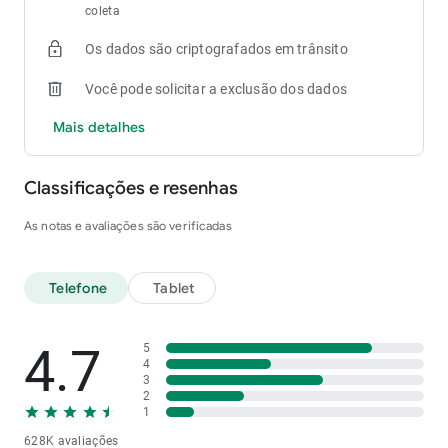
coleta
Os dados são criptografados em trânsito
Você pode solicitar a exclusão dos dados
Mais detalhes
Classificações e resenhas
As notas e avaliações são verificadas
Telefone
Tablet
4.7
5
4
3
2
1
628K avaliações