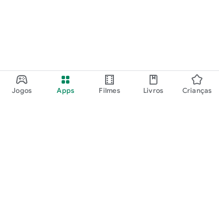
Jogos
Apps
Filmes
Livros
Crianças
Google Play
Play Pass
Play Points
Vales-presente