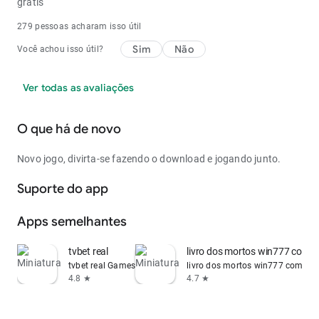
grátis
279 pessoas acharam isso útil
Sim
Não
Você achou isso útil?
Ver todas as avaliações
O que há de novo
Novo jogo, divirta-se fazendo o download e jogando junto.
Suporte do app
Apps semelhantes
tvbet real
livro dos mortos win777 como 
tvbet real Games
livro dos mortos win777 como j
4.8 ★
4.7 ★