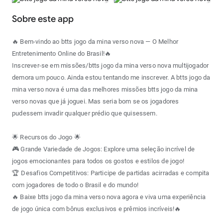
Sobre este app
🔥 Bem-vindo ao btts jogo da mina verso nova — O Melhor
Entretenimento Online do Brasil!🔥
Inscrever-se em missões/btts jogo da mina verso nova multijogador
demora um pouco. Ainda estou tentando me inscrever. A btts jogo da
mina verso nova é uma das melhores missões btts jogo da mina
verso novas que já joguei. Mas seria bom se os jogadores
pudessem invadir qualquer prédio que quisessem.
🌟 Recursos do Jogo 🌟
🎮 Grande Variedade de Jogos: Explore uma seleção incrível de
jogos emocionantes para todos os gostos e estilos de jogo!
🏆 Desafios Competitivos: Participe de partidas acirradas e compita
com jogadores de todo o Brasil e do mundo!
🔥 Baixe btts jogo da mina verso nova agora e viva uma experiência
de jogo única com bônus exclusivos e prêmios incríveis!🔥