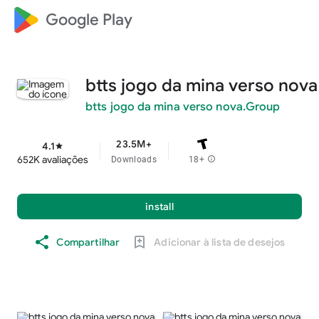
Google Play
btts jogo da mina verso nova
btts jogo da mina verso nova.Group
23.5M+
4.1
star
652K avaliações
Downloads
18+
info
install
Compartilhar
Adicionar à lista de desejos