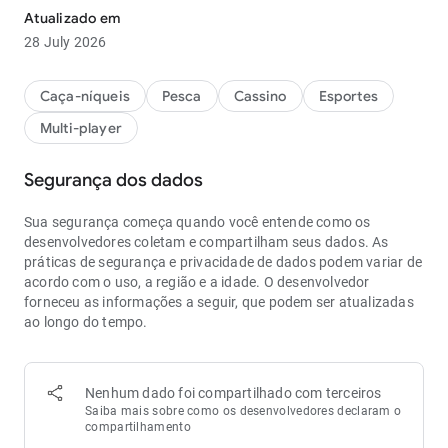
Atualizado em
28 July 2026
Caça-níqueis
Pesca
Cassino
Esportes
Multi-player
Segurança dos dados
Sua segurança começa quando você entende como os
desenvolvedores coletam e compartilham seus dados. As
práticas de segurança e privacidade de dados podem variar de
acordo com o uso, a região e a idade. O desenvolvedor
forneceu as informações a seguir, que podem ser atualizadas
ao longo do tempo.
Nenhum dado foi compartilhado com terceiros
Saiba mais sobre como os desenvolvedores declaram o
compartilhamento